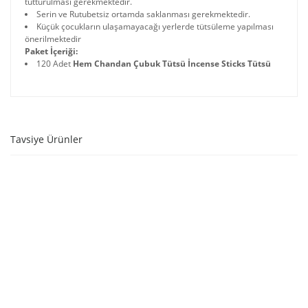
tutturulması gerekmektedir.
Serin ve Rutubetsiz ortamda saklanması gerekmektedir.
Küçük çocukların ulaşamayacağı yerlerde tütsüleme yapılması
önerilmektedir
Paket İçeriği:
120 Adet
Hem Chandan Çubuk Tütsü İncense Sticks Tütsü
Tavsiye Ürünler