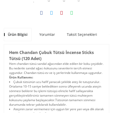
Ürün Bilgisi
Yorumlar
Taksit Seçenekleri
Ön
Hem Chandan Çubuk Tütsü İncense Sticks
Tütsü (120 Adet)
Hem chandan tütsü sandal ağacından elde edilen bir koku çeşididir.
Bu nedenle sandal ağacı kokusunu sevenlerin tercih etmesi
uygundur. Chandan tütsü ev ve iş yerlerinde kullanmaya uygundur.
Ürün Kullanımı:
Çubuk tütsünün ucu hafif yanacak şekilde ateş ile tutuşturulur.
Ortalama 10-15 saniye bekledikten sonra üfleyerek ucunda ateşin
sönmesi beklenir bu işlemi tütsüyü elinizle hafif sallayarakta
gerçekleştirebilirsiniz tamamen sönmeyen tütsü muhteşem
kokusunu yaylama başlayacaktır.Tütsünün tamamen sönmesi
durumunda tekrar yakılarak kullanılabilir.
Ateşinin zarar vermemesi için uygun bir yere yan veya dik olarak