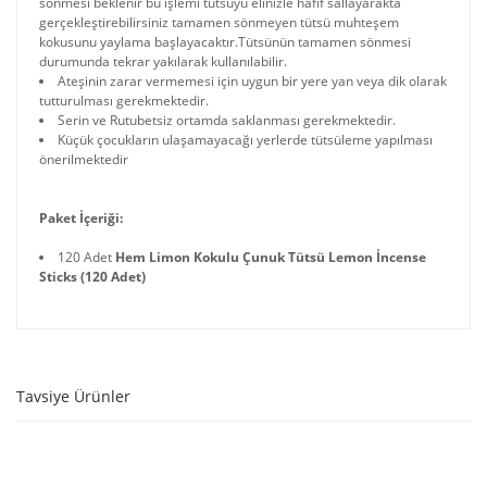
sönmesi beklenir bu işlemi tütsüyü elinizle hafif sallayarakta
gerçekleştirebilirsiniz tamamen sönmeyen tütsü muhteşem
kokusunu yaylama başlayacaktır.Tütsünün tamamen sönmesi
durumunda tekrar yakılarak kullanılabilir.
Ateşinin zarar vermemesi için uygun bir yere yan veya dik olarak
tutturulması gerekmektedir.
Serin ve Rutubetsiz ortamda saklanması gerekmektedir.
Küçük çocukların ulaşamayacağı yerlerde tütsüleme yapılması
önerilmektedir
Paket İçeriği:
120 Adet
Hem Limon Kokulu Çunuk Tütsü Lemon İncense
Sticks (120 Adet)
Tavsiye Ürünler