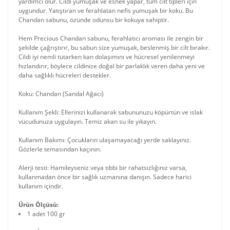
yardımcı olur. Cildi yumuşak ve esnek yapar, tüm cilt tipleri için
uygundur. Yatıştıran ve ferahlatan nefis yumuşak bir koku. Bu
Chandan sabunu, özünde odunsu bir kokuya sahiptir.
Hem Precious Chandan sabunu, ferahlatıcı aroması ile zengin bir
şekilde çağrıştırır, bu sabun size yumuşak, beslenmiş bir cilt bırakır.
Cildi iyi nemli tutarken kan dolaşımını ve hücresel yenilenmeyi
hızlandırır, böylece cildinize doğal bir parlaklık veren daha yeni ve
daha sağlıklı hücreleri destekler.
Koku: Chandan (Sandal Ağacı)
Kullanım Şekli: Ellerinizi kullanarak sabununuzu köpürtün ve ıslak
vücudunuza uygulayın. Temiz akan su ile yıkayın.
Kullanım Bakımı: Çocukların ulaşamayacağı yerde saklayınız.
Gözlerle temasından kaçının.
Alerji testi: Hamileyseniz veya tıbbi bir rahatsızlığınız varsa,
kullanmadan önce bir sağlık uzmanına danışın. Sadece harici
kullanım içindir.
Ürün Ölçüsü:
1 adet 100 gr