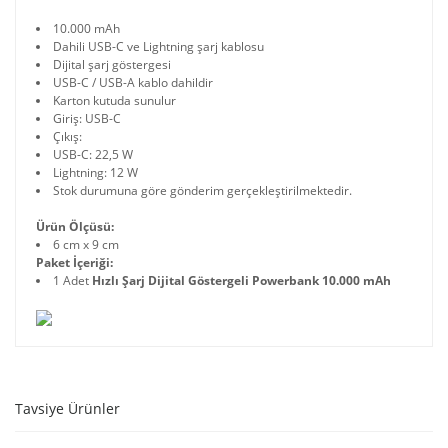
10.000 mAh
Dahili USB-C ve Lightning şarj kablosu
Dijital şarj göstergesi
USB-C / USB-A kablo dahildir
Karton kutuda sunulur
Giriş: USB-C
Çıkış:
USB-C: 22,5 W
Lightning: 12 W
Stok durumuna göre gönderim gerçekleştirilmektedir.
Ürün Ölçüsü:
6 cm x 9 cm
Paket İçeriği:
1 Adet
Hızlı Şarj Dijital Göstergeli Powerbank 10.000 mAh
Tavsiye Ürünler