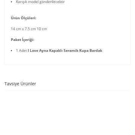
Karışık model gönderilecektir
Ürün Ölçüleri:
14 cm x 7.5 cm 10 cm
Paket İçeriği:
1 Adet
I Love Ayna Kapaklı Seramik Kupa Bardak
Tavsiye Ürünler