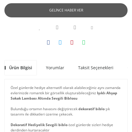
GELİNCE HABER VER
Ürün Bilgisi
Yorumlar
Taksit Seçenekleri
Ön
Özel günlerde hediye alternatifi olarak alabileceğiniz aynı zamanda
evlerinizde romantik bir görsellik oluşturabileceğiniz
Işıklı Ahşap
Sokak Lambası Altında Sevgili Biblosu
Bulunduğu ortamın havasını değiştirecek
dekoratif biblo
şık
tasarımı ile dikkatleri üzerine çekecek.
Dekoratif Hediyelik Sevgili biblo
özel günlerde sizleri hediye
derdinden kurtaracaktır