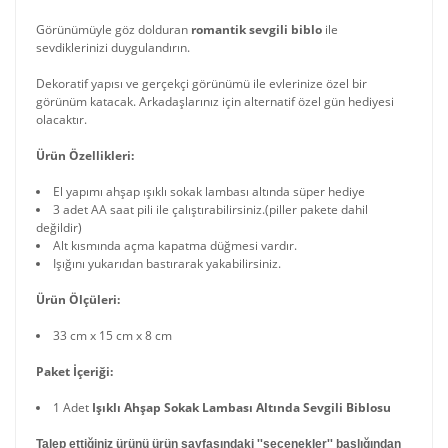
Görünümüyle göz dolduran
romantik sevgili biblo
ile
sevdiklerinizi duygulandırın.
Dekoratif yapısı ve gerçekçi görünümü ile evlerinize özel bir
görünüm katacak. Arkadaşlarınız için alternatif özel gün hediyesi
olacaktır.
Ürün Özellikleri:
El yapımı ahşap ışıklı sokak lambası altında süper hediye
3 adet AA saat pili ile çalıştırabilirsiniz.(piller pakete dahil
değildir)
Alt kısmında açma kapatma düğmesi vardır.
Işığını yukarıdan bastırarak yakabilirsiniz.
Ürün Ölçüleri:
33 cm x 15 cm x 8 cm
Paket İçeriği:
1 Adet
Işıklı Ahşap Sokak Lambası Altında Sevgili Biblosu
Talep ettiğiniz ürünü ürün sayfasındaki ''seçenekler'' başlığından