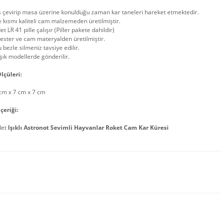
s çevirip masa üzerine konulduğu zaman kar taneleri hareket etmektedir.
 kısmı kaliteli cam malzemeden üretilmiştir.
et LR 41 pille çalışır (Piller pakete dahildir)
ester ve cam materyalden üretilmiştir.
 bezle silmeniz tavsiye edilir.
şık modellerde gönderilir.
lçüleri:
cm x 7 cm x 7 cm
çeriği:
det
Işıklı Astronot Sevimli Hayvanlar Roket Cam Kar Küresi