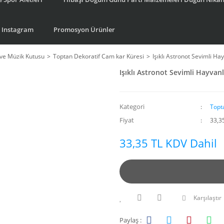
Instagram
Promosyon Ürünler
ve Müzik Kutusu
Toptan Dekoratif Cam kar Küresi
Işıklı Astronot Sevimli H
Işıklı Astronot Sevimli Hayvan
Kategori
Topt
Fiyat
33,3
33,35 TL KDV Dahil
Karşılaştır
Paylaş :