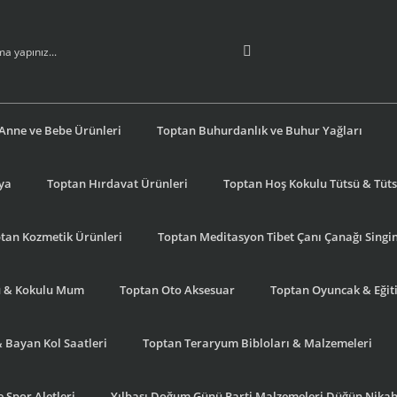
Anne ve Bebe Ürünleri
Toptan Buhurdanlık ve Buhur Yağları
şya
Toptan Hırdavat Ürünleri
Toptan Hoş Kokulu Tütsü & Tütsü
tan Kozmetik Ürünleri
Toptan Meditasyon Tibet Çanı Çanağı Singi
u & Kokulu Mum
Toptan Oto Aksesuar
Toptan Oyuncak & Eğiti
& Bayan Kol Saatleri
Toptan Teraryum Bibloları & Malzemeleri
 Spor Aletleri
Yılbaşı Doğum Günü Parti Malzemeleri Düğün Nikah