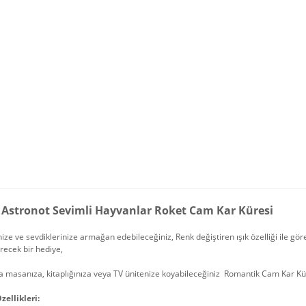
lı Astronot Sevimli Hayvanlar Roket Cam Kar Küresi
nize ve sevdiklerinize armağan edebileceğiniz, Renk değiştiren ışık özelliği ile gö
irecek bir hediye,
a masanıza, kitaplığınıza veya TV ünitenize koyabileceğiniz Romantik Cam Kar K
zellikleri: