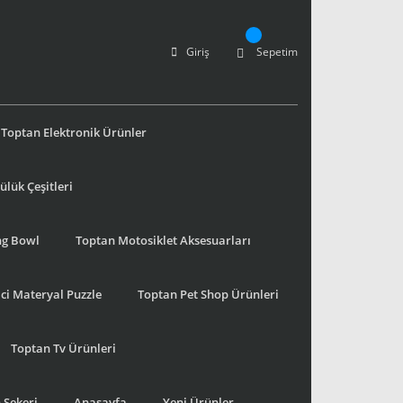
Giriş
Sepetim
Toptan Elektronik Ürünler
lük Çeşitleri
ng Bowl
Toptan Motosiklet Aksesuarları
ci Materyal Puzzle
Toptan Pet Shop Ürünleri
Toptan Tv Ürünleri
 Şekeri
Anasayfa
Yeni Ürünler