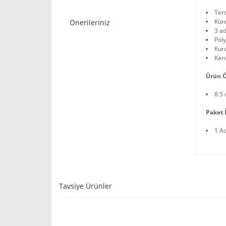
Ter
Küre
Önerileriniz
3 ad
Poly
Kuru
Karı
Ürün Ö
8.5 
Paket İ
1 A
Tavsiye Ürünler