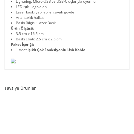
Lightning, Micro-USB ve USB-C uçlarıyla uyumlu
LED ışıklı logo alanı
Lazer baskı yapılabilen siyah gövde
Anahtarlık halkası
Baskı Bilgisi: Lazer Baskı
Ürün Ölçüsü:
3.5 cm x 16.5 cm
Baskı Ebatı: 2.5 cm x 2.5 cm
Paket İçeriği:
1 Adet
Işıklı Çok Fonksiyonlu Usb Kablo
Tavsiye Ürünler