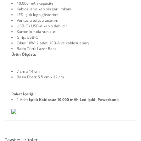
10.000 mAh kapasite
Kablosuz ve kablolu şarj imkanı
LED ışıklı logo gösterimi
Vantuzlu tutucu tasarım
USB-C / USB-A kablo dahildir
Karton kutuda sunulur
Giriş: USB-C
Çıkış: 10W: 2 adet USB-A ve kablosuz şarj
Baskı Türü: Lazer Baskı
Ürün Ölçüsü:
7 cm x 14 cm
Baskı Ebatı: 5.5 cm x 12 cm
Paket İçeriği:
1 Adet
Işıklı Kablosuz 10.000 mAh Led Işıklı Powerbank
Tavsiye Ürünler