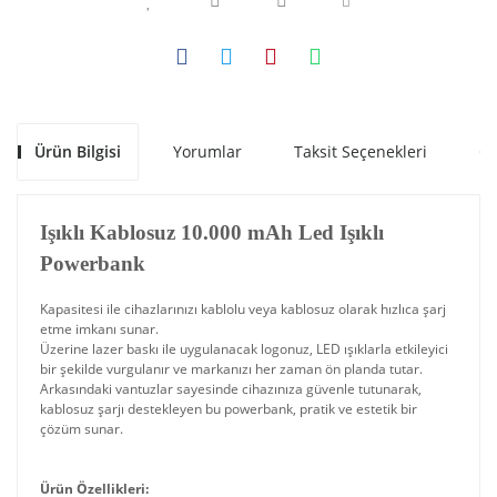
Ürün Bilgisi
Yorumlar
Taksit Seçenekleri
Ön
Işıklı Kablosuz 10.000 mAh Led Işıklı
Powerbank
Kapasitesi ile cihazlarınızı kablolu veya kablosuz olarak hızlıca şarj
etme imkanı sunar.
Üzerine lazer baskı ile uygulanacak logonuz, LED ışıklarla etkileyici
bir şekilde vurgulanır ve markanızı her zaman ön planda tutar.
Arkasındaki vantuzlar sayesinde cihazınıza güvenle tutunarak,
kablosuz şarjı destekleyen bu powerbank, pratik ve estetik bir
çözüm sunar.
Ürün Özellikleri: