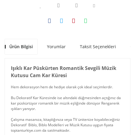
Ürün Bilgisi
Yorumlar
Taksit Seçenekleri
Ön
Işıklı Kar Püskürten Romantik Sevgili Müzik
Kutusu Cam Kar Küresi
Hem dekorasyon hem de hediye olarak çok ideal seçimlerdir.
Bu Dekoratif Kar Küresinde ise altındaki düğmesinden açtığınız da
kar püskürtüyor romantik bir müzik eşliğinde dönüyor Rengarenk
ışıkları yanıyor.
Çalışma masanıza, kitaplığınıza veya TV ünitenize koyabileceğiniz
Dekoratif Biblo, Biblo Modelleri ve Müzik Kutusu uygun fiyata
toptanturkiye.com da satılmaktadır.