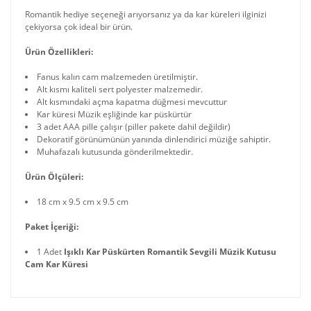
Romantik hediye seçeneği arıyorsanız ya da kar küreleri ilginizi
çekiyorsa çok ideal bir ürün.
Ürün Özellikleri:
Fanus kalın cam malzemeden üretilmiştir.
Alt kısmı kaliteli sert polyester malzemedir.
Alt kısmındaki açma kapatma düğmesi mevcuttur
Kar küresi Müzik eşliğinde kar püskürtür
3 adet AAA pille çalışır (piller pakete dahil değildir)
Dekoratif görünümünün yanında dinlendirici müziğe sahiptir.
Muhafazalı kutusunda gönderilmektedir.
Ürün Ölçüleri:
18 cm x 9.5 cm x 9.5 cm
Paket İçeriği:
1 Adet
Işıklı Kar Püskürten Romantik Sevgili Müzik Kutusu
Cam Kar Küresi