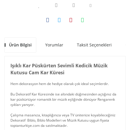
Ürün Bilgisi
Yorumlar
Taksit Seçenekleri
Ön
Işıklı Kar Püskürten Sevimli Kedicik Müzik
Kutusu Cam Kar Küresi
Hem dekorasyon hem de hediye olarak çok ideal seçimlerdir.
Bu Dekoratif Kar Küresinde ise altındaki düğmesinden açtığınız da
kar püskürtüyor romantik bir müzik eşliğinde dönüyor Rengarenk
ışıkları yanıyor.
Çalışma masanıza, kitaplığınıza veya TV ünitenize koyabileceğiniz
Dekoratif Biblo, Biblo Modelleri ve Müzik Kutusu uygun fiyata
toptanturkiye.com da satılmaktadır.