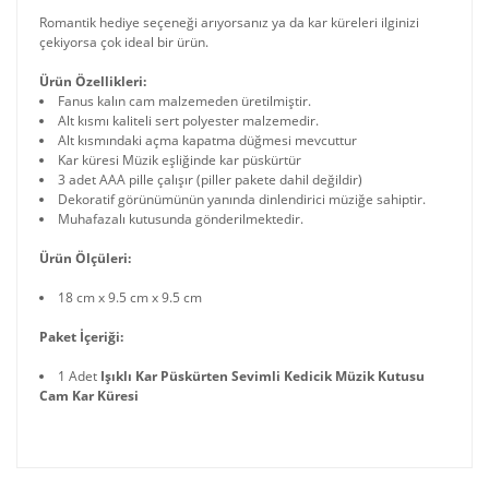
Romantik hediye seçeneği arıyorsanız ya da kar küreleri ilginizi
çekiyorsa çok ideal bir ürün.
Ürün Özellikleri:
Fanus kalın cam malzemeden üretilmiştir.
Alt kısmı kaliteli sert polyester malzemedir.
Alt kısmındaki açma kapatma düğmesi mevcuttur
Kar küresi Müzik eşliğinde kar püskürtür
3 adet AAA pille çalışır (piller pakete dahil değildir)
Dekoratif görünümünün yanında dinlendirici müziğe sahiptir.
Muhafazalı kutusunda gönderilmektedir.
Ürün Ölçüleri:
18 cm x 9.5 cm x 9.5 cm
Paket İçeriği:
1 Adet
Işıklı Kar Püskürten Sevimli Kedicik Müzik Kutusu
Cam Kar Küresi