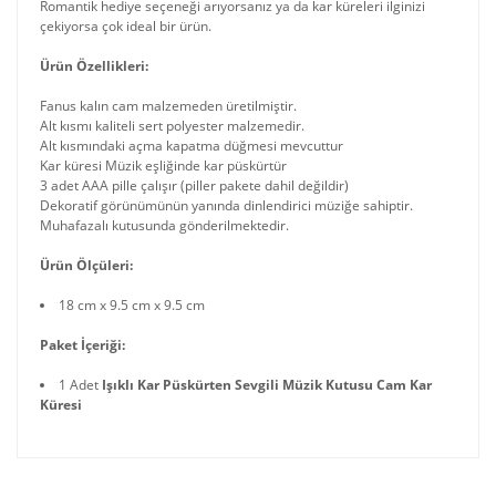
Romantik hediye seçeneği arıyorsanız ya da kar küreleri ilginizi
çekiyorsa çok ideal bir ürün.
Ürün Özellikleri:
Fanus kalın cam malzemeden üretilmiştir.
Alt kısmı kaliteli sert polyester malzemedir.
Alt kısmındaki açma kapatma düğmesi mevcuttur
Kar küresi Müzik eşliğinde kar püskürtür
3 adet AAA pille çalışır (piller pakete dahil değildir)
Dekoratif görünümünün yanında dinlendirici müziğe sahiptir.
Muhafazalı kutusunda gönderilmektedir.
Ürün Ölçüleri:
18 cm x 9.5 cm x 9.5 cm
Paket İçeriği:
1 Adet
Işıklı Kar Püskürten Sevgili Müzik Kutusu Cam Kar
Küresi