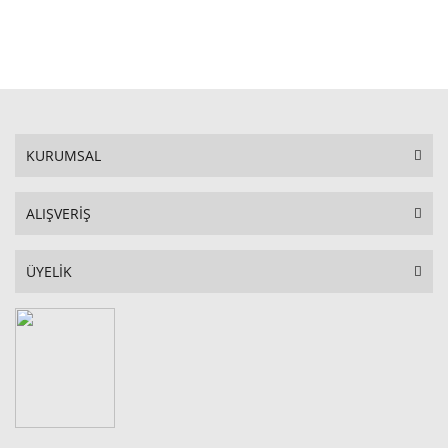
STOKTA YOK
KURUMSAL
ALIŞVERİŞ
ÜYELİK