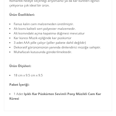
Romantik hediye seçeneği arıyorsanız ya da kar küreleri ilginizi
çekiyorsa çok ideal bir ürün.
Ürün Özellikleri:
Fanus kalın cam malzemeden üretilmiştir.
Alt kısmı kaliteli sert polyester malzemedir.
Alt kısmındaki açma kapatma düğmesi mevcuttur
Kar küresi Müzik eşliğinde kar püskürtür
3 adet AAA pille çalışır (piller pakete dahil değildir)
Dekoratif görünümünün yanında dinlendirici müziğe sahiptir.
Muhafazalı kutusunda gönderilmektedir.
Ürün Ölçüleri:
18 cm x 9.5 cm x 9.5
Paket İçeriği:
1 Adet
Işıklı Kar Püskürten Sevimli Pony Müzikli Cam Kar
Küresi