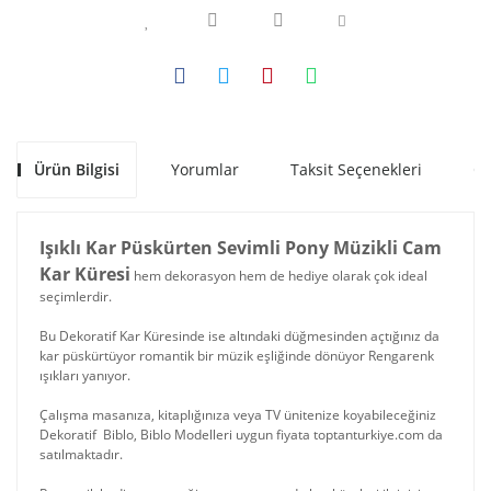
Ürün Bilgisi
Yorumlar
Taksit Seçenekleri
Ön
Işıklı Kar Püskürten Sevimli Pony Müzikli Cam
Kar Küresi
hem dekorasyon hem de hediye olarak çok ideal
seçimlerdir.
Bu Dekoratif Kar Küresinde ise altındaki düğmesinden açtığınız da
kar püskürtüyor romantik bir müzik eşliğinde dönüyor Rengarenk
ışıkları yanıyor.
Çalışma masanıza, kitaplığınıza veya TV ünitenize koyabileceğiniz
Dekoratif Biblo, Biblo Modelleri uygun fiyata toptanturkiye.com da
satılmaktadır.