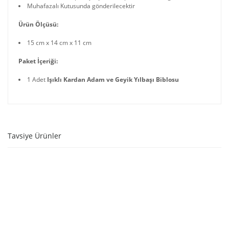
Muhafazalı Kutusunda gönderilecektir
Ürün Ölçüsü:
15 cm x 14 cm x 11 cm
Paket İçeriği:
1 Adet
Işıklı Kardan Adam ve Geyik Yılbaşı Biblosu
Tavsiye Ürünler