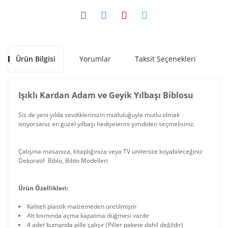
Ürün Bilgisi
Yorumlar
Taksit Seçenekleri
Ön
Işıklı Kardan Adam ve Geyik Yılbaşı Biblosu
Siz de yeni yılda sevdiklerinizin mutluluğuyla mutlu olmak
istiyorsanız en güzel yılbaşı hediyelerini şimdiden seçmelisiniz.
Çalışma masanıza, kitaplığınıza veya TV ünitenize koyabileceğiniz
Dekoratif Biblo, Biblo Modelleri
Ürün Özellikleri:
Kaliteli plastik malzemeden üretilmiştir
Alt kısmında açma kapatma düğmesi vardır
4 adet kumanda pille çalışır (Piller pakete dahil değildir)