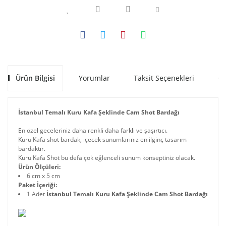
Ürün Bilgisi
Yorumlar
Taksit Seçenekleri
Ön
İstanbul Temalı Kuru Kafa Şeklinde Cam Shot Bardağı
En özel geceleriniz daha renkli daha farklı ve şaşırtıcı.
Kuru Kafa shot bardak, içecek sunumlarınız en ilginç tasarım
bardaktır.
Kuru Kafa Shot bu defa çok eğlenceli sunum konseptiniz olacak.
Ürün Ölçüleri:
6 cm x 5 cm
Paket İçeriği:
1 Adet
İstanbul Temalı Kuru Kafa Şeklinde Cam Shot Bardağı