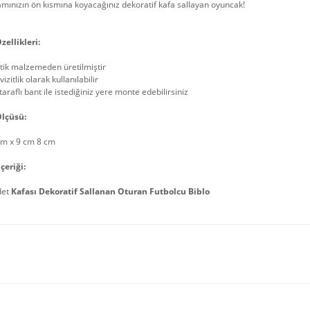
mınızın ön kısmına koyacağınız dekoratif kafa sallayan oyuncak!
zellikleri:
stik malzemeden üretilmiştir
vizitlik olarak kullanılabilir
 taraflı bant ile istediğiniz yere monte edebilirsiniz
lçüsü:
cm x 9 cm 8 cm
çeriği:
det
Kafası Dekoratif Sallanan Oturan Futbolcu Biblo