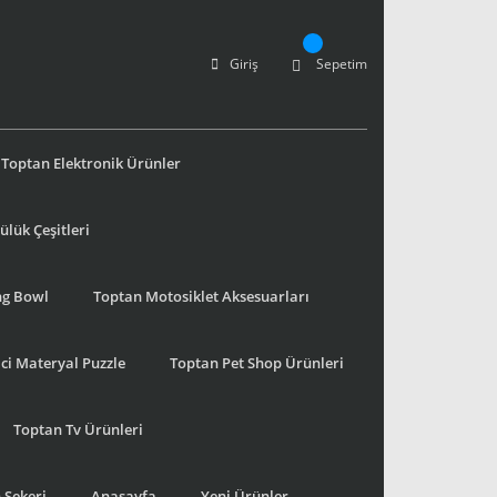
Giriş
Sepetim
Toptan Elektronik Ürünler
lük Çeşitleri
ng Bowl
Toptan Motosiklet Aksesuarları
ci Materyal Puzzle
Toptan Pet Shop Ürünleri
Toptan Tv Ürünleri
 Şekeri
Anasayfa
Yeni Ürünler