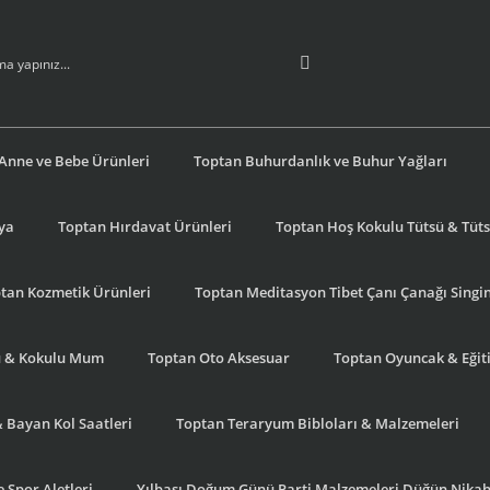
Anne ve Bebe Ürünleri
Toptan Buhurdanlık ve Buhur Yağları
şya
Toptan Hırdavat Ürünleri
Toptan Hoş Kokulu Tütsü & Tütsü
tan Kozmetik Ürünleri
Toptan Meditasyon Tibet Çanı Çanağı Singi
u & Kokulu Mum
Toptan Oto Aksesuar
Toptan Oyuncak & Eğiti
& Bayan Kol Saatleri
Toptan Teraryum Bibloları & Malzemeleri
 Spor Aletleri
Yılbaşı Doğum Günü Parti Malzemeleri Düğün Nikah