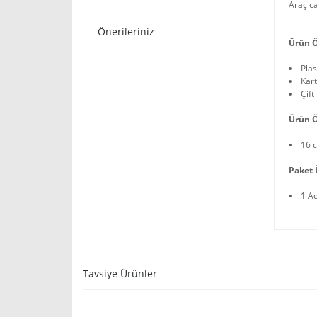
Araç ca
Önerileriniz
Ürün Ö
Pla
Kart
Çift
Ürün Ö
16 
Paket İ
1 A
Tavsiye Ürünler