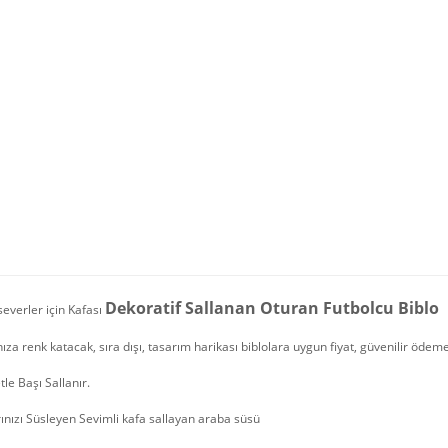
Dekoratif Sallanan Oturan Futbolcu Biblo
severler için Kafası
ıza renk katacak, sıra dışı, tasarım harikası biblolara uygun fiyat, güvenilir ödeme şek
le Başı Sallanır.
ınızı Süsleyen Sevimli kafa sallayan araba süsü