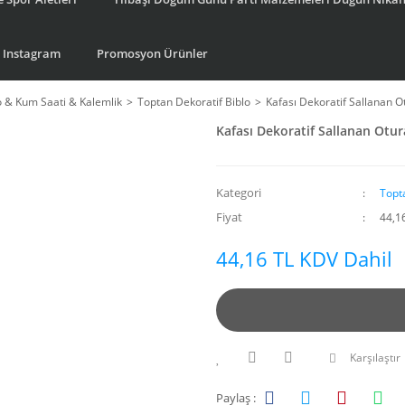
Instagram
Promosyon Ürünler
o & Kum Saati & Kalemlik
Toptan Dekoratif Biblo
Kafası Dekoratif Sallanan O
Kafası Dekoratif Sallanan Otur
Kategori
Topt
Fiyat
44,1
44,16 TL KDV Dahil
Karşılaştır
Paylaş :