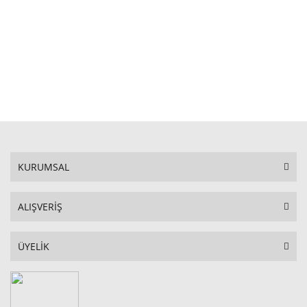
STOKTA YOK
KURUMSAL
ALIŞVERİŞ
ÜYELİK