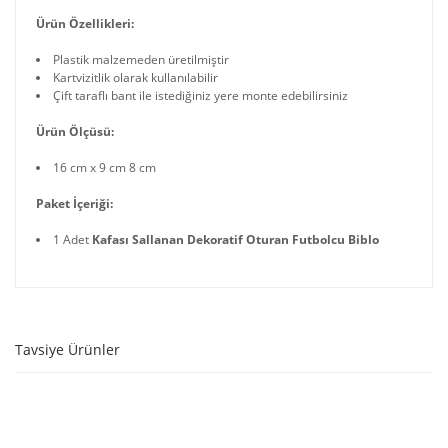
Ürün Özellikleri:
Plastik malzemeden üretilmiştir
Kartvizitlik olarak kullanılabilir
Çift taraflı bant ile istediğiniz yere monte edebilirsiniz
Ürün Ölçüsü:
16 cm x 9 cm 8 cm
Paket İçeriği:
1 Adet
Kafası Sallanan Dekoratif Oturan Futbolcu Biblo
Tavsiye Ürünler