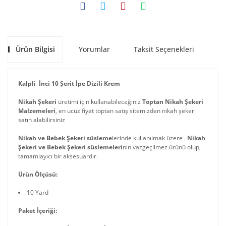
Ürün Bilgisi
Yorumlar
Taksit Seçenekleri
Ön
Kalpli İnci 10 Şerit İpe Dizili Krem
Nikah Şekeri
üretimi için kullanabileceğiniz
Toptan Nikah Şekeri
Malzemeleri
, en ucuz fiyat toptan satış sitemizden nikah şekeri
satın alabilirsiniz
Nikah ve Bebek Şekeri süsleme
lerinde kullanılmak üzere .
Nikah
Şekeri ve Bebek Şekeri süslemeleri
nin vazgeçilmez ürünü olup,
tamamlayıcı bir aksesuardır.
Ürün Ölçüsü:
10 Yard
Paket İçeriği: