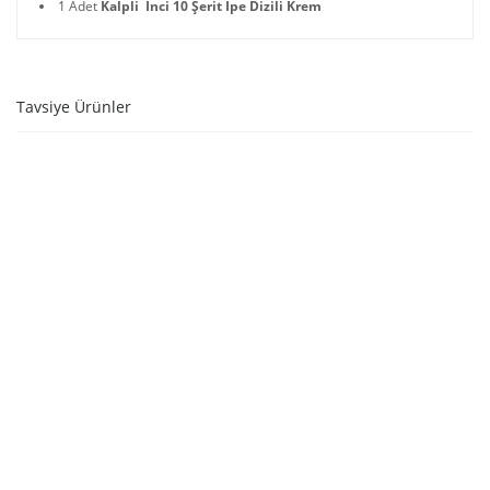
1 Adet
Kalpli İnci 10 Şerit İpe Dizili Krem
Tavsiye Ürünler