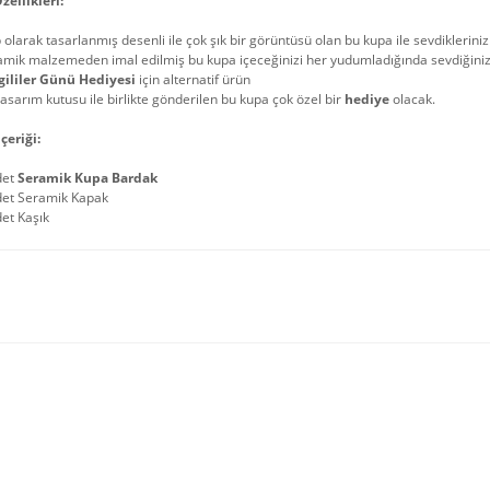
zellikleri:
 olarak tasarlanmış desenli ile çok şık bir görüntüsü olan bu kupa ile sevdikleriniz
mik malzemeden imal edilmiş bu kupa içeceğinizi her yudumladığında sevdiğiniz s
gililer Günü Hediyesi
için alternatif ürün
tasarım kutusu ile birlikte gönderilen bu kupa çok özel bir
hediye
olacak.
çeriği:
det
Seramik Kupa Bardak
det Seramik Kapak
et Kaşık