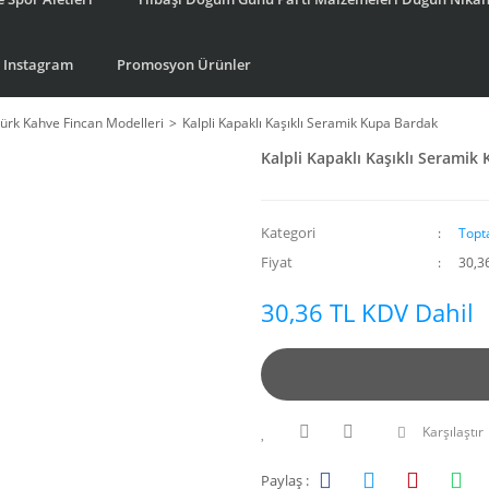
Instagram
Promosyon Ürünler
ürk Kahve Fincan Modelleri
Kalpli Kapaklı Kaşıklı Seramik Kupa Bardak
Kalpli Kapaklı Kaşıklı Seramik
Kategori
Topt
Fiyat
30,3
30,36 TL KDV Dahil
Karşılaştır
Paylaş :