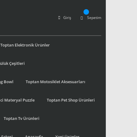
Giriş
Sepetim
Toptan Elektronik Ürünler
lük Çeşitleri
ng Bowl
Toptan Motosiklet Aksesuarları
ci Materyal Puzzle
Toptan Pet Shop Ürünleri
Toptan Tv Ürünleri
 Şekeri
Anasayfa
Yeni Ürünler