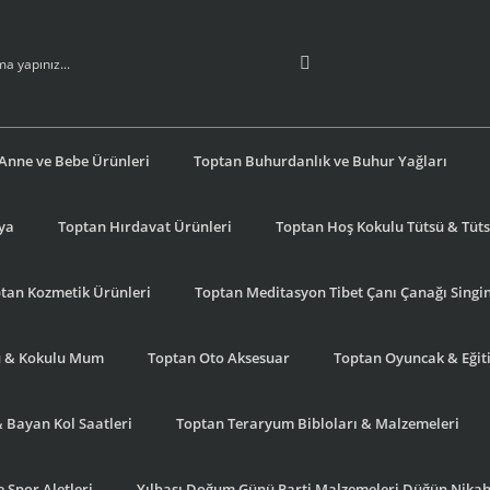
Anne ve Bebe Ürünleri
Toptan Buhurdanlık ve Buhur Yağları
şya
Toptan Hırdavat Ürünleri
Toptan Hoş Kokulu Tütsü & Tütsü
tan Kozmetik Ürünleri
Toptan Meditasyon Tibet Çanı Çanağı Singi
u & Kokulu Mum
Toptan Oto Aksesuar
Toptan Oyuncak & Eğiti
& Bayan Kol Saatleri
Toptan Teraryum Bibloları & Malzemeleri
 Spor Aletleri
Yılbaşı Doğum Günü Parti Malzemeleri Düğün Nikah