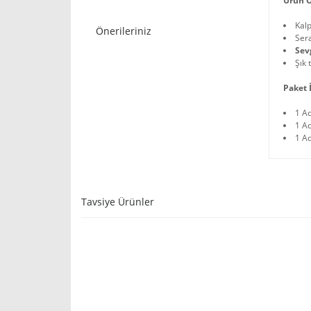
Ürün Ö
Kalp
Önerileriniz
Sera
Sev
Şık 
Paket İ
1 A
1 A
1 Ad
Tavsiye Ürünler