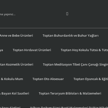
Anne ve Bebe Ürünleri
Toptan Buhurdanlık ve Buhur Yağları
şya
Toptan Hırdavat Ürünleri
Toptan Hoş Kokulu Tütsü & Tütsü
tan Kozmetik Ürünleri
Toptan Meditasyon Tibet Çanı Çanağı Singi
u & Kokulu Mum
Toptan Oto Aksesuar
Toptan Oyuncak & Eğiti
& Bayan Kol Saatleri
Toptan Teraryum Bibloları & Malzemeleri
 Spor Aletleri
Yılbaşı Doğum Günü Parti Malzemeleri Düğün Nikah