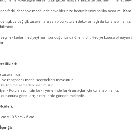
ın içine ne koyacağım derseniz En güzel hediyelerimize de bakmayı ihmal etmeyi
nden farklı desen ve modellerle sevdiklerinize hediyelerinizi harika tasarımlı
Kare
nden şık ve değişik tasarımlara sahip bu kutuları dekor amaçlı da kullanabilirsiniz.
ilirsiniz.
 seçmek kadar, hediyeyi nasıl sunduğunuz da önemlidir. Hediye kutusu olmayan b
dır.
zellikleri:
 tasarımlıdır.
lı ve rengarenk model seçenekleri mevcuttur.
 karton malzemeden üretilmiştir.
yelik Kutuları evinizin farklı yerlerinde farklı amaçlar için kullanabilirsiniz.
k durumuna göre karışık renklerde gönderilmektedir.
lçüleri:
5 cm x 10.5 cm x 6 cm
çeriği: