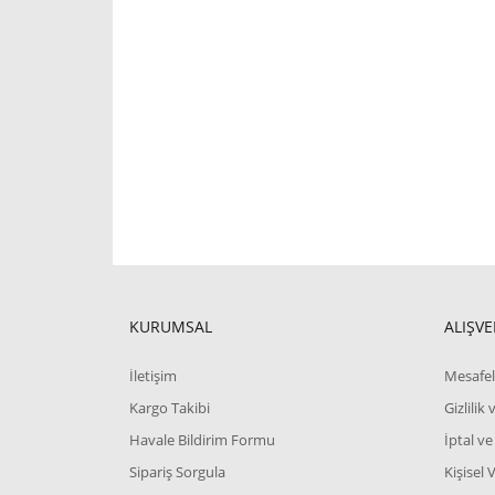
KURUMSAL
ALIŞVE
İletişim
Mesafel
Kargo Takibi
Gizlilik
Havale Bildirim Formu
İptal ve
Sipariş Sorgula
Kişisel 