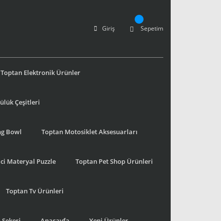
Giriş
Sepetim
Toptan Elektronik Ürünler
lük Çeşitleri
ng Bowl
Toptan Motosiklet Aksesuarları
ci Materyal Puzzle
Toptan Pet Shop Ürünleri
Toptan Tv Ürünleri
 Şekeri
Anasayfa
Yeni Ürünler