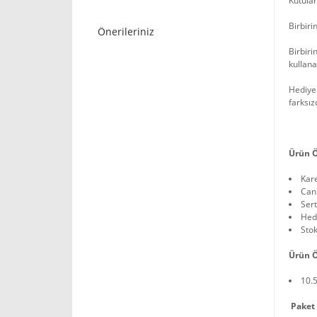
Kutular
Birbiri
Önerileriniz
Birbiri
kullanab
Hediye
farksız
Ürün Ö
Kare
Can
Sert
Hedi
Sto
Ürün Ö
10.
Paket İ