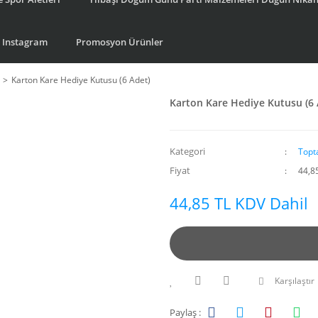
Instagram
Promosyon Ürünler
Karton Kare Hediye Kutusu (6 Adet)
Karton Kare Hediye Kutusu (6 
Kategori
Topt
Fiyat
44,8
44,85 TL KDV Dahil
Karşılaştır
Paylaş :