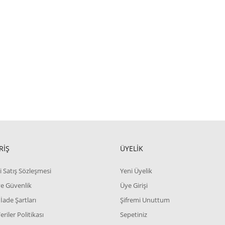
RİŞ
ÜYELİK
i Satış Sözleşmesi
Yeni Üyelik
 ve Güvenlik
Üye Girişi
 İade Şartları
Şifremi Unuttum
Veriler Politikası
Sepetiniz