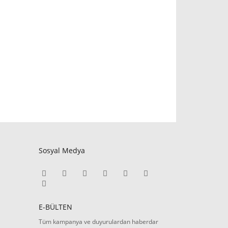
Sosyal Medya
E-BÜLTEN
Tüm kampanya ve duyurulardan haberdar