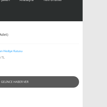
Adet)
an Hediye Kutusu
5 TL
GELİNCE HABER VER