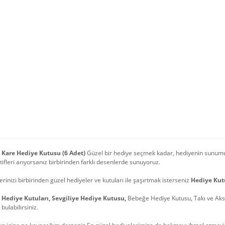
 Kare Hediye Kutusu (6 Adet)
Güzel bir hediye seçmek kadar, hediyenin sunumu d
tifleri arıyorsanız birbirinden farklı desenlerde sunuyoruz.
erinizi birbirinden güzel hediyeler ve kutuları ile şaşırtmak isterseniz
Hediye Kut
ı Hediye Kutuları, Sevgiliye Hediye Kutusu,
Bebeğe Hediye Kutusu, Takı ve Akse
bulabilirsiniz.