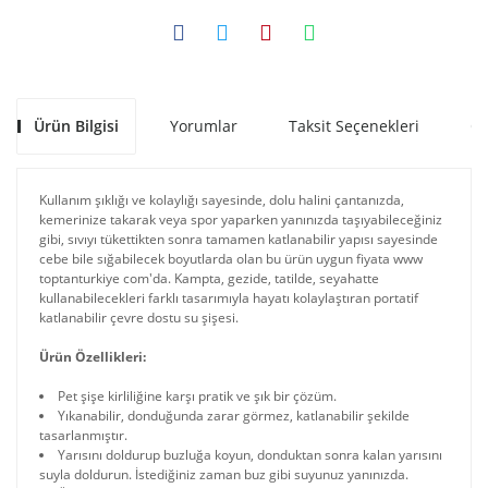
Ürün Bilgisi
Yorumlar
Taksit Seçenekleri
Ön
Kullanım şıklığı ve kolaylığı sayesinde, dolu halini çantanızda,
kemerinize takarak veya spor yaparken yanınızda taşıyabileceğiniz
gibi, sıvıyı tükettikten sonra tamamen katlanabilir yapısı sayesinde
cebe bile sığabilecek boyutlarda olan bu ürün uygun fiyata www
toptanturkiye com'da. Kampta, gezide, tatilde, seyahatte
kullanabilecekleri farklı tasarımıyla hayatı kolaylaştıran portatif
katlanabilir çevre dostu su şişesi.
Ürün Özellikleri:
Pet şişe kirliliğine karşı pratik ve şık bir çözüm.
Yıkanabilir, donduğunda zarar görmez, katlanabilir şekilde
tasarlanmıştır.
Yarısını doldurup buzluğa koyun, donduktan sonra kalan yarısını
suyla doldurun. İstediğiniz zaman buz gibi suyunuz yanınızda.