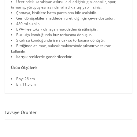
Üzerindeki karabiyan askısı ile dilediğiniz gibi asabilir, spor,
tırmanış, yürüyüş esnasında rahatlıkla taşıyabilirsiniz.
Çantaya, bisiklete hatta pantolona bile asılabilir.
Geri dönüşebilen maddeden üretildiği için çevre dostudur.
480 ml su alır.
BPA-free toksik olmayan maddeden üretilmiştir.
Buzluğa konduğunda buz torbasına dönüşür.
Sıcak su konduğunda ise sıcak su torbasına dönüşür.
Bittiğinde atılmaz, bulaşık makinesinde yıkanır ve tekrar
kullanılır.
Karışık renklerde gönderilecektir.
Ürün Ölçüleri:
Boy: 26 cm
En: 11,5 cm
Tavsiye Ürünler