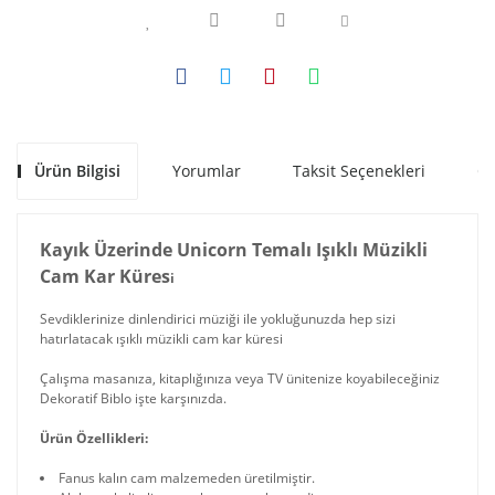
Ürün Bilgisi
Yorumlar
Taksit Seçenekleri
Ön
Kayık Üzerinde Unicorn Temalı Işıklı Müzikli
Cam Kar Küres
i
Sevdiklerinize dinlendirici müziği ile yokluğunuzda hep sizi
hatırlatacak ışıklı müzikli cam kar küresi
Çalışma masanıza, kitaplığınıza veya TV ünitenize koyabileceğiniz
Dekoratif Biblo işte karşınızda.
Ürün Özellikleri:
Fanus kalın cam malzemeden üretilmiştir.