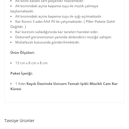
Alt kısmı kaliteli sert polyester malzemedir.
Alt kısmındaki açma kapama tuşu ile müzik çalmaya
başlamaktadır.
Alt kısmındaki açma kapama tuşu ile ışığı açılmaktadır.
Kar Küresi 3 adet AAA Pil ile çalışmaktadır. ( Piller Pakete Dahil
Değildir. )
Kar küresini salladığınızda kar taneleri hareket eder.
Dekoratif görünümünün yanında dinlendirici müziğe sahiptir.
Muhafazalı kutusunda gönderilmektedir.
Ürün Ölçüleri:
13 cm x 8 cm x 8 cm
Paket İçeriği:
1 Adet
Kayık Üzerinde Unicorn Temalı Işıklı Müzikli Cam Kar
Küresi
Tavsiye Ürünler