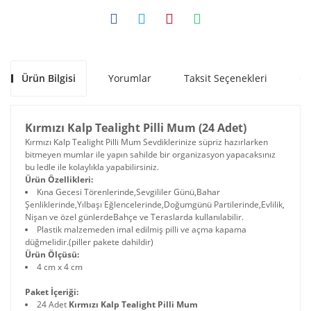
Ürün Bilgisi
Yorumlar
Taksit Seçenekleri
Ön
Kırmızı Kalp Tealight Pilli Mum (24 Adet)
Kırmızı Kalp Tealight Pilli Mum Sevdiklerinize süpriz hazırlarken
bitmeyen mumlar ile yapın sahilde bir organizasyon yapacaksınız
bu ledle ile kolaylıkla yapabilirsiniz.
Ürün Özellikleri:
Kına Gecesi Törenlerinde,Sevgililer Günü,Bahar
Şenliklerinde,Yılbaşı Eğlencelerinde,Doğumgünü Partilerinde,Evlilik,
Nişan ve özel günlerdeBahçe ve Teraslarda kullanılabilir.
Plastik malzemeden imal edilmiş pilli ve açma kapama
düğmelidir.(piller pakete dahildir)
Ürün Ölçüsü:
4 cm x 4 cm
Paket İçeriği:
24 Adet
Kırmızı Kalp Tealight Pilli Mum