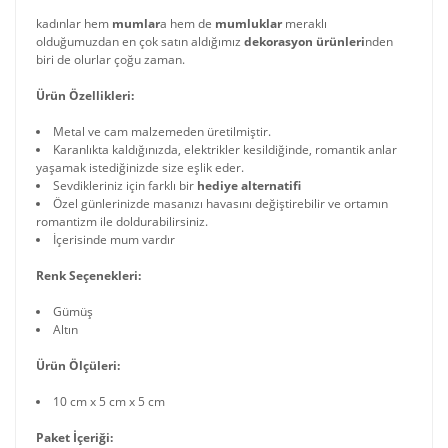
kadınlar hem
mumlar
a hem de
mumluklar
meraklı
olduğumuzdan en çok satın aldığımız
dekorasyon ürünleri
nden
biri de olurlar çoğu zaman.
Ürün Özellikleri:
Metal ve cam malzemeden üretilmiştir.
Karanlıkta kaldığınızda, elektrikler kesildiğinde, romantik anlar
yaşamak istediğinizde size eşlik eder.
Sevdikleriniz için farklı bir
hediye alternatifi
Özel günlerinizde masanızı havasını değiştirebilir ve ortamın
romantizm ile doldurabilirsiniz.
İçerisinde mum vardır
Renk Seçenekleri:
Gümüş
Altın
Ürün Ölçüleri:
10 cm x 5 cm x 5 cm
Paket İçeriği: