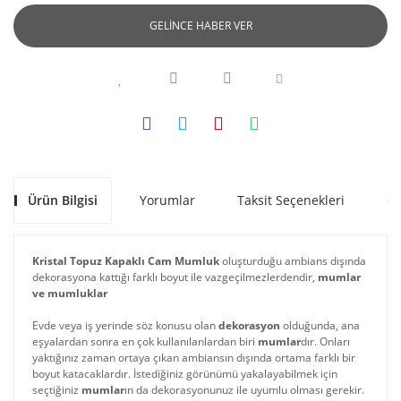
GELİNCE HABER VER
Ürün Bilgisi
Yorumlar
Taksit Seçenekleri
Ön
Kristal Topuz Kapaklı Cam Mumluk
oluşturduğu ambians dışında
dekorasyona kattığı farklı boyut ile vazgeçilmezlerdendir,
mumlar
ve mumluklar
Evde veya iş yerinde söz konusu olan
dekorasyon
olduğunda, ana
eşyalardan sonra en çok kullanılanlardan biri
mumlar
dır. Onları
yaktığınız zaman ortaya çıkan ambiansın dışında ortama farklı bir
boyut katacaklardır. İstediğiniz görünümü yakalayabilmek için
seçtiğiniz
mumlar
ın da dekorasyonunuz ile uyumlu olması gerekir.