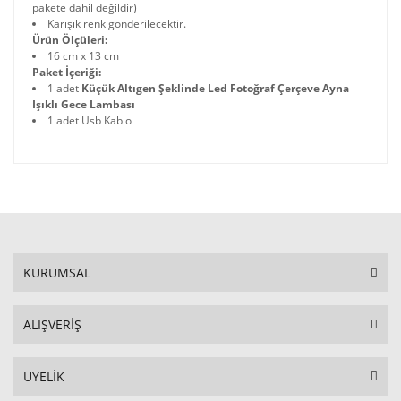
pakete dahil değildir)
Karışık renk gönderilecektir.
Ürün Ölçüleri:
16 cm x 13 cm
Paket İçeriği:
1 adet
Küçük Altıgen Şeklinde Led Fotoğraf Çerçeve Ayna
Işıklı Gece Lambası
1 adet Usb Kablo
KURUMSAL
ALIŞVERİŞ
ÜYELİK