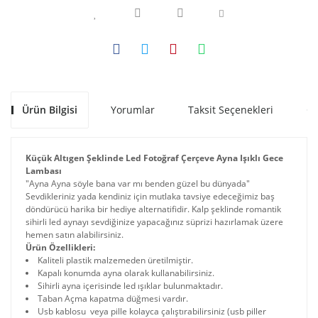
Ürün Bilgisi
Yorumlar
Taksit Seçenekleri
Ön
Küçük Altıgen Şeklinde Led Fotoğraf Çerçeve Ayna Işıklı Gece
Lambası
"Ayna Ayna söyle bana var mı benden güzel bu dünyada"
Sevdikleriniz yada kendiniz için mutlaka tavsiye edeceğimiz baş
döndürücü harika bir hediye alternatifidir. Kalp şeklinde romantik
sihirli led aynayı sevdiğinize yapacağınız süprizi hazırlamak üzere
hemen satın alabilirsiniz.
Ürün Özellikleri:
Kaliteli plastik malzemeden üretilmiştir.
Kapalı konumda ayna olarak kullanabilirsiniz.
Sihirli ayna içerisinde led ışıklar bulunmaktadır.
Taban Açma kapatma düğmesi vardır.
Usb kablosu veya pille kolayca çalıştırabilirsiniz (usb piller