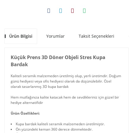
Ürün Bilgisi
Yorumlar
Taksit Seçenekleri
Ön
Küçük Prens 3D Döner Objeli Stres Kupa
Bardak
Kaliteli seramik malzemeden üretilmiş olup, yerli üretimdir. Doğum
günü hediyesi veya ofis hediyesi olarak da düşünülebilir. Özel
olarak tasarlanmış 3D kupa bardak
Hem mutfağınıza kalite katacak hem de sevdikleriniz için güzel bir
hediye alternatifidir
Ürün Özellikleri:
Kupa bardak kaliteli seramik malzemeden üretilmiştir.
Ön yüzündeki keman 360 derece dönmektedir.