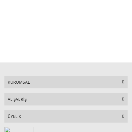
STOKTA YOK
KURUMSAL
ALIŞVERİŞ
ÜYELİK