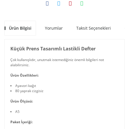
Ürün Bilgisi
Yorumlar
Taksit Seçenekleri
Ön
Küçük Prens Tasarımlı Lastikli Defter
Çok kullanışlıdır, unutmak istemediğiniz önemli bilgileri not
alabilirsiniz.
Ürün Özellikleri:
Ayavori kağıt
80 yaprak cizgisiz
Ürün Ölçüsü:
A5
Paket İçeriği: