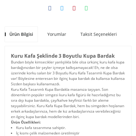
Ürün Bilgisi
Yorumlar
Taksit Seçenekleri
Ön
Kuru Kafa Şeklinde 3 Boyutlu Kupa Bardak
Bundan böyle kimsecikler yanlışlıkla bile olsa ürkünç kuru kafa kupa
bardağınızdan bir şeyler içmeye kalkışamayacak! Eh, ne de olsa
üzerinde korku salan bir 3 Boyutlu Kuru Kafa Tasarımlı Kupa Bardak
var! Böylesine enteresan bir ilginç kupa bardak da kullansa kullansa
Sizden başkası kullanamazdı.
Kuru Kafa Tasarımlı Kupa Bardakla masanıza taşıyan. Son
dönemlerin popüler simgesi kuru kafa figürü ile hazırladığımız bu
sıra dışı kupa bardakla, çay/kahve keyfinizi farklı bir aleme
taşıyabilirsiniz. Kuru Kafa Kupa Bardak, hem bu simgeden hoşlanan
erkek arkadaşlarınıza, hem de kız arkadaşlarınıza verebileceğiniz
en ilginç kupa bardak modellerinden biri.
Ürün Özellikleri:
Kuru kafa tasarımına sahiptir.
İç kısmı çelik malzemeden üretilmiştir