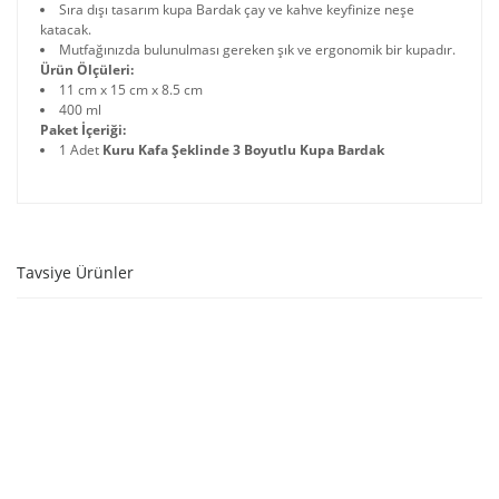
Sıra dışı tasarım kupa Bardak çay ve kahve keyfinize neşe
katacak.
Mutfağınızda bulunulması gereken şık ve ergonomik bir kupadır.
Ürün Ölçüleri:
11 cm x 15 cm x 8.5 cm
400 ml
Paket İçeriği:
1 Adet
Kuru Kafa Şeklinde 3 Boyutlu Kupa Bardak
Tavsiye Ürünler