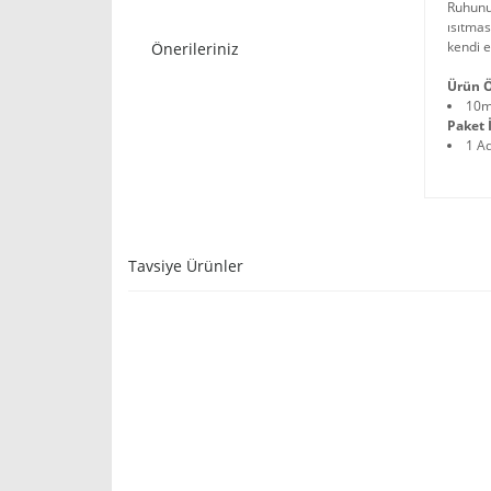
Ruhunuz
ısıtmas
kendi e
Önerileriniz
Ürün Ö
10m
Paket İ
1 A
Tavsiye Ürünler