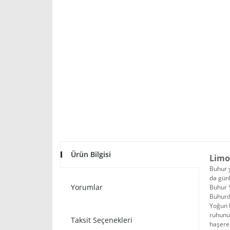
Ürün Bilgisi
Limo
Buhur y
da günl
Yorumlar
Buhur 
Buhurda
Yoğun b
ruhunuz
Taksit Seçenekleri
haşere 