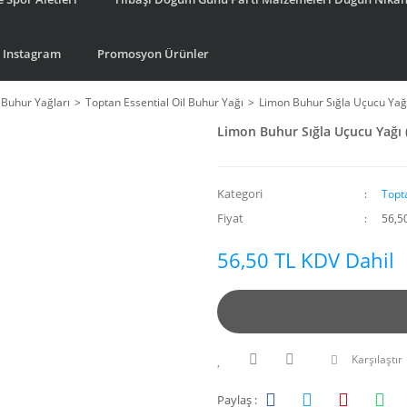
Instagram
Promosyon Ürünler
 Buhur Yağları
Toptan Essential Oil Buhur Yağı
Limon Buhur Sığla Uçucu Yağ
Limon Buhur Sığla Uçucu Yağı 
Kategori
Topt
Fiyat
56,5
56,50 TL KDV Dahil
Karşılaştır
Paylaş :