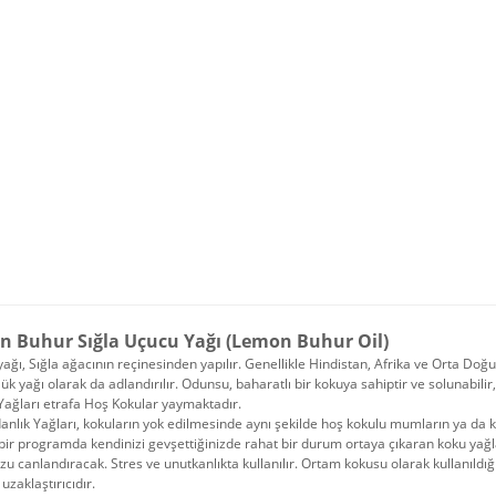
n Buhur Sığla Uçucu Yağı (Lemon Buhur Oil)
ağı, Sığla ağacının reçinesinden yapılır. Genellikle Hindistan, Afrika ve Orta Doğu'
ük yağı olarak da adlandırılır. Odunsu, baharatlı bir kokuya sahiptir ve solunabilir, c
Yağları etrafa Hoş Kokular yaymaktadır.
nlık Yağları, kokuların yok edilmesinde aynı şekilde hoş kokulu mumların ya da 
ir programda kendinizi gevşettiğinizde rahat bir durum ortaya çıkaran koku yağlar
u canlandıracak. Stres ve unutkanlıkta kullanılır. Ortam kokusu olarak kullanıldığı
uzaklaştırıcıdır.