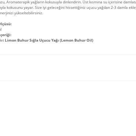
u, Aromaterapik yağların kokusuyla dinlendirin. Üst kısmına su içerisine damla
ıyla kokusunu yayar. Size iyi geleceğini hissettiğiniz uçucu yağdan 2-3 damla ekleye
nerjinizi yükseltebilirsiniz.
lçüsü:
l
çeriği:
det
Limon Buhur Sığla Uçucu Yağı (Lemon Buhur Oil)