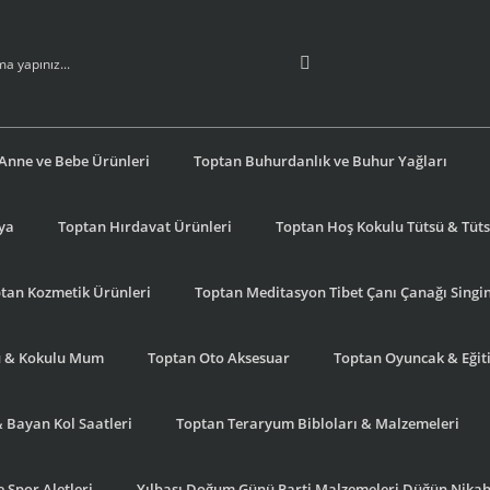
Anne ve Bebe Ürünleri
Toptan Buhurdanlık ve Buhur Yağları
şya
Toptan Hırdavat Ürünleri
Toptan Hoş Kokulu Tütsü & Tütsü
tan Kozmetik Ürünleri
Toptan Meditasyon Tibet Çanı Çanağı Singi
u & Kokulu Mum
Toptan Oto Aksesuar
Toptan Oyuncak & Eğiti
& Bayan Kol Saatleri
Toptan Teraryum Bibloları & Malzemeleri
 Spor Aletleri
Yılbaşı Doğum Günü Parti Malzemeleri Düğün Nikah