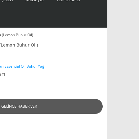
ı (Lemon Buhur Oil)
(Lemon Buhur Oil)
an Essential Oil Buhur Yağı
0 TL
GELİNCE HABER VER