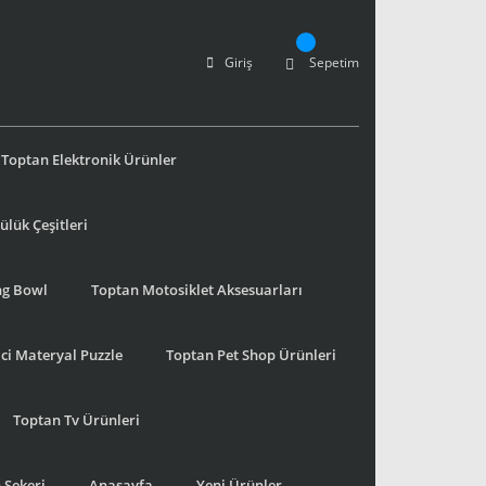
Giriş
Sepetim
Toptan Elektronik Ürünler
lük Çeşitleri
ng Bowl
Toptan Motosiklet Aksesuarları
ci Materyal Puzzle
Toptan Pet Shop Ürünleri
Toptan Tv Ürünleri
 Şekeri
Anasayfa
Yeni Ürünler