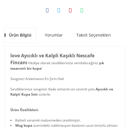
Ürün Bilgisi
Yorumlar
Taksit Seçenekleri
Ön
love Ayıcıklı ve Kalpli Kaşıklı Nescafe
Fincanı
Hediye olarak sevdiklerinize verebileceğiniz
şık
tasarımlı bir kupa
!
Sevginizi Anlatmanın En Şirin Hali
Sevdiklerinize sevginizi ifade etmenin en sevimli yolu
Ayıcıklı ve
Kalpli Kupa Seti
sizlerle.
Ürün Özellikleri:
Kaliteli seramik malzemeden üretilmiştir.
Mug kupa
üzerindeki sublimasyon baskının uzun ömürlü olması