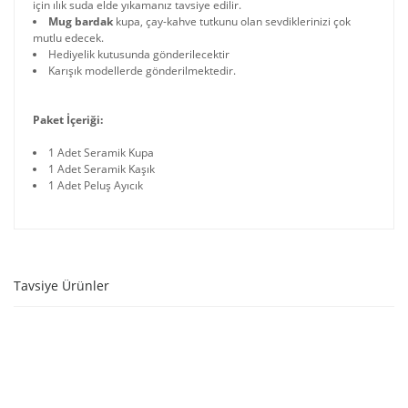
için ılık suda elde yıkamanız tavsiye edilir.
Mug bardak
kupa, çay-kahve tutkunu olan sevdiklerinizi çok
mutlu edecek.
Hediyelik kutusunda gönderilecektir
Karışık modellerde gönderilmektedir.
Paket İçeriği:
1 Adet Seramik Kupa
1 Adet Seramik Kaşık
1 Adet Peluş Ayıcık
Tavsiye Ürünler