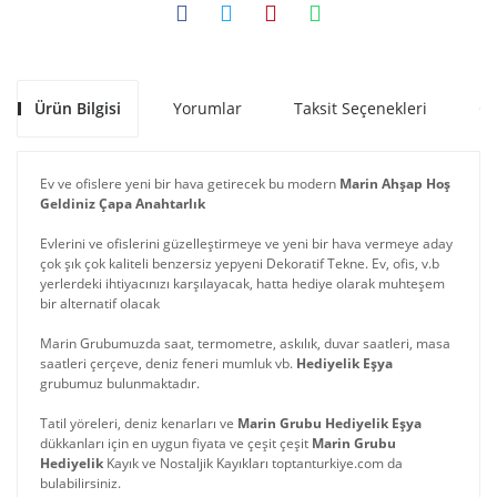
Ürün Bilgisi
Yorumlar
Taksit Seçenekleri
Ön
Ev ve ofislere yeni bir hava getirecek bu modern
Marin Ahşap Hoş
Geldiniz Çapa Anahtarlık
Evlerini ve ofislerini güzelleştirmeye ve yeni bir hava vermeye aday
çok şık çok kaliteli benzersiz yepyeni Dekoratif Tekne. Ev, ofis, v.b
yerlerdeki ihtiyacınızı karşılayacak, hatta hediye olarak muhteşem
bir alternatif olacak
Marin Grubumuzda saat, termometre, askılık, duvar saatleri, masa
saatleri çerçeve, deniz feneri mumluk vb.
Hediyelik Eşya
grubumuz bulunmaktadır.
Tatil yöreleri, deniz kenarları ve
Marin Grubu Hediyelik Eşya
dükkanları için en uygun fiyata ve çeşit çeşit
Marin Grubu
Hediyelik
Kayık ve Nostaljik Kayıkları toptanturkiye.com da
bulabilirsiniz.