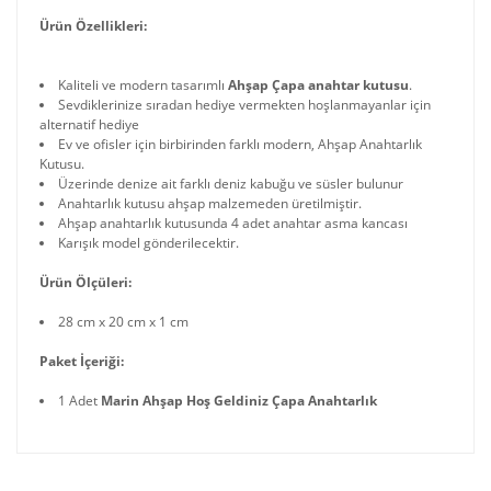
Ürün Özellikleri:
Kaliteli ve modern tasarımlı
Ahşap Çapa anahtar kutusu
.
Sevdiklerinize sıradan hediye vermekten hoşlanmayanlar için
alternatif hediye
Ev ve ofisler için birbirinden farklı modern, Ahşap Anahtarlık
Kutusu.
Üzerinde denize ait farklı deniz kabuğu ve süsler bulunur
Anahtarlık kutusu ahşap malzemeden üretilmiştir.
Ahşap anahtarlık kutusunda 4 adet anahtar asma kancası
Karışık model gönderilecektir.
Ürün Ölçüleri:
28 cm x 20 cm x 1 cm
Paket İçeriği:
1 Adet
Marin Ahşap Hoş Geldiniz Çapa Anahtarlık