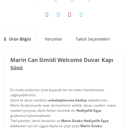
Ürün Bilgisi
Yorumlar
Taksit Seçenekleri
Ön
Marin Can Simidi Welcome Duvar Kapı
Süsü
En mutlu anılarınız içine koyarak her en onları hatırlamanızı
sağlayabilirsiniz.
Gemi ve deniz sevdalısı
arkadaşlarınıza hediye
edebilirsiniz.
Marin Grubumuzda saat, termometre, askılık, duvar saatleri, masa
saatleri çerçeve, deniz feneri mumluk vb.
Hediyelik Eşya
grubumuz bulunmaktadır.
Tatil yöreleri, deniz kenarları ve
Marin Grubu Hediyelik Eşya
dükkanları için en uygun fiyata ve çeşit çeşit
Marin Grubu