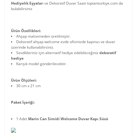
Hediyelik Eşyalar
ı ve Dekoratif Duvar Saati toptanturkiye.com da
bulabilirsiniz
Ürün Özellikleri:
Ahşap malzemeden üretilmiştir.
Dekoratif ahşap welcome evde ofisinizde kapınızı ve duvar
üzerinde kullanabilirsiniz.
Sevdikleriniz için alternatif hediye edebileceğiniz
dekoratif
hediye
Karışık model gönderilecektir.
Ürün Ölçüleri:
30 cm x 21 cm
Paket İçeriği:
1 Adet
Marin Can Simidi Welcome Duvar Kapı Süsü