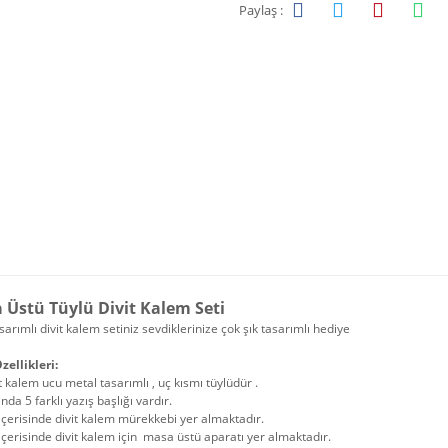
Paylaş :
 Üstü Tüylü Divit Kalem Seti
sarımlı divit kalem setiniz sevdiklerinize çok şık tasarımlı hediye
zellikleri:
t kalem ucu metal tasarımlı , uç kısmı tüylüdür .
nda 5 farklı yazış başlığı vardır.
içerisinde divit kalem mürekkebi yer almaktadır.
içerisinde divit kalem için masa üstü aparatı yer almaktadır.