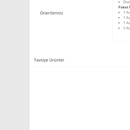
Divi
Paket İ
1 A
Önerileriniz
1 Ad
1 A
5 Ad
Tavsiye Ürünler