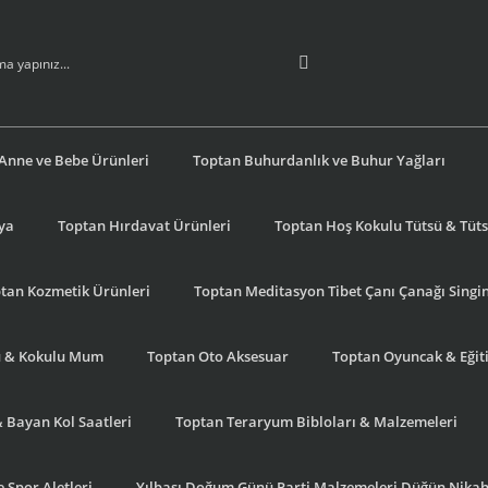
Anne ve Bebe Ürünleri
Toptan Buhurdanlık ve Buhur Yağları
şya
Toptan Hırdavat Ürünleri
Toptan Hoş Kokulu Tütsü & Tütsü
tan Kozmetik Ürünleri
Toptan Meditasyon Tibet Çanı Çanağı Singi
u & Kokulu Mum
Toptan Oto Aksesuar
Toptan Oyuncak & Eğiti
& Bayan Kol Saatleri
Toptan Teraryum Bibloları & Malzemeleri
 Spor Aletleri
Yılbaşı Doğum Günü Parti Malzemeleri Düğün Nikah