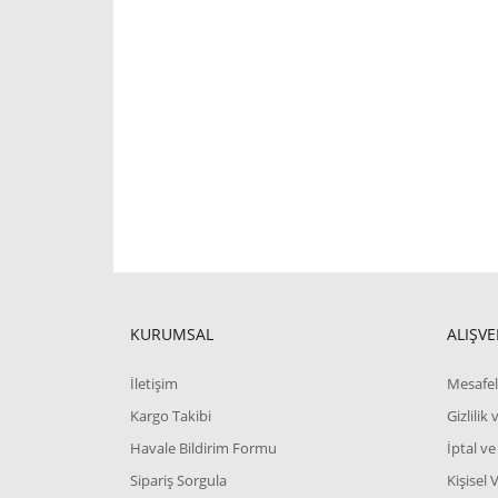
KURUMSAL
ALIŞVE
İletişim
Mesafel
Kargo Takibi
Gizlilik
Havale Bildirim Formu
İptal ve
Sipariş Sorgula
Kişisel 