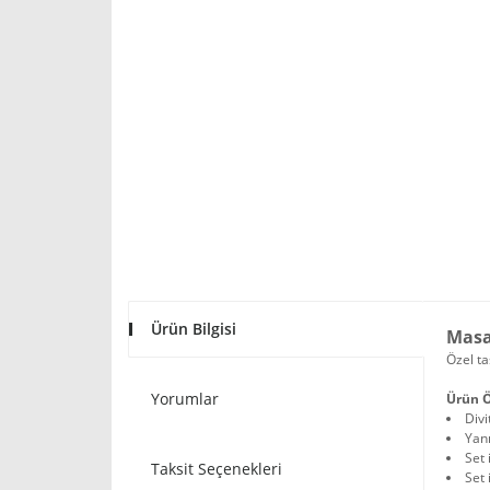
Ürün Bilgisi
Masa
Özel ta
Yorumlar
Ürün Ö
Divi
Yanı
Set 
Taksit Seçenekleri
Set 