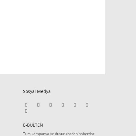
Sosyal Medya
E-BÜLTEN
Tüm kampanya ve duyurulardan haberdar