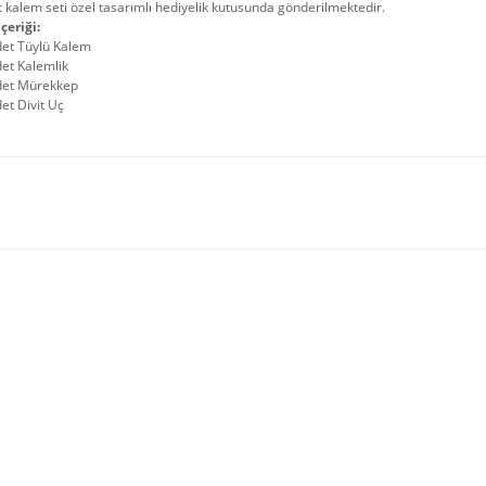
t kalem seti özel tasarımlı hediyelik kutusunda gönderilmektedir.
çeriği:
det Tüylü Kalem
et Kalemlik
det Mürekkep
et Divit Uç