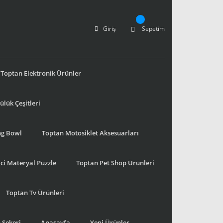
Giriş
Sepetim
Toptan Elektronik Ürünler
lük Çeşitleri
ng Bowl
Toptan Motosiklet Aksesuarları
ci Materyal Puzzle
Toptan Pet Shop Ürünleri
Toptan Tv Ürünleri
 Şekeri
Anasayfa
Yeni Ürünler