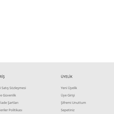
RİŞ
ÜYELİK
i Satış Sözleşmesi
Yeni Üyelik
 ve Güvenlik
Üye Girişi
 İade Şartları
Şifremi Unuttum
Veriler Politikası
Sepetiniz