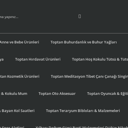
Anne ve Bebe Ürünleri
Toptan Buhurdanlık ve Buhur Yağları
şya
Toptan Hırdavat Ürünleri
Toptan Hoş Kokulu Tütsü & Tütsü
tan Kozmetik Ürünleri
Toptan Meditasyon Tibet Çanı Çanağı Singi
u & Kokulu Mum
Toptan Oto Aksesuar
Toptan Oyuncak & Eğiti
& Bayan Kol Saatleri
Toptan Teraryum Bibloları & Malzemeleri
 Spor Aletleri
Yılbaşı Doğum Günü Parti Malzemeleri Düğün Nikah