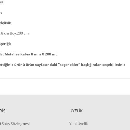
ızı
ya
lçüsü:
0.8 cm Boy:200 cm
çeriği:
det
Metalize Rafya 8 mm X 200 mt
ettiğiniz ürünü ürün sayfasındaki ''seçenekler'' başlığından seçebilirsiniz
RİŞ
ÜYELİK
i Satış Sözleşmesi
Yeni Üyelik