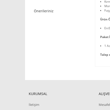
Kırm
Mor
Fuş
Önerileriniz
Ürün Ö
En:
Paket İ
1 A
Talep 
KURUMSAL
ALIŞVE
İletişim
Mesafel