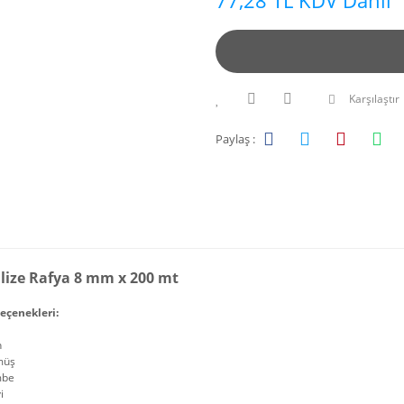
77,28 TL KDV Dahil
Karşılaştır
Paylaş :
lize Rafya 8 mm x 200 mt
eçenekleri:
n
müş
mbe
i