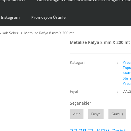
Instagram
Promosyon Ürünler
Nikah Şekeri
Metalize Rafya 8 mm X 200 mt
Metalize Rafya 8 mm X 200 mt
Kategori
Yılb
Topt
Malz
Süsle
Yılba
Fiyat
77,2
Seçenekler
Altın
Fuşya
Gümüş