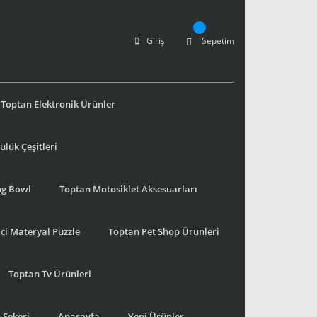
Giriş
Sepetim
Toptan Elektronik Ürünler
lük Çeşitleri
ng Bowl
Toptan Motosiklet Aksesuarları
ci Materyal Puzzle
Toptan Pet Shop Ürünleri
Toptan Tv Ürünleri
 Şekeri
Anasayfa
Yeni Ürünler