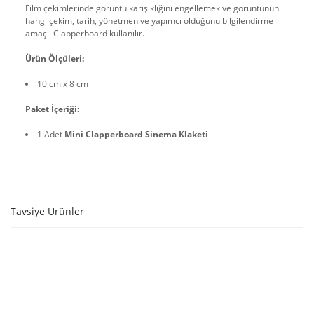
Film çekimlerinde görüntü karışıklığını engellemek ve görüntünün
hangi çekim, tarih, yönetmen ve yapımcı olduğunu bilgilendirme
amaçlı Clapperboard kullanılır.
Ürün Ölçüleri:
10 cm x 8 cm
Paket İçeriği:
1 Adet
Mini Clapperboard Sinema Klaketi
Tavsiye Ürünler