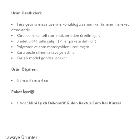
Ürün Özellikleri:
Ters çevirip masa üzerine konulduğu zaman kar taneleri hareket
etmektedir.
Küre kısmı kaliteli cam malzemeden üretilmiştir.
3 adet LR 41 pille çalışır (Piller pakete dahildir)
Polyester ve cam materyalden üretilmiştir.
Kuru bezle silmeniz tavsiye edilir.
Karışık model gönderilecektir
Ürün Ölçüleri:
6 cm x 4 cm x 4 cm
Paket İçeriği:
1 Adet
Mini Işıklı Dekoratif Gülen Kaktüs Cam Kar Küresi
Tavsiye Ürünler