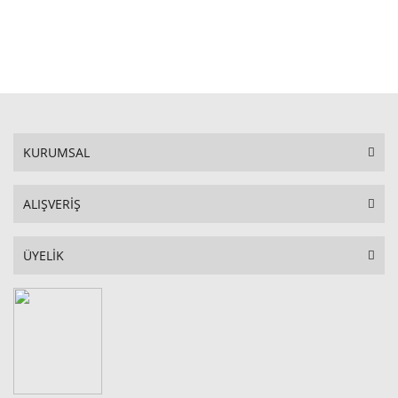
STOKTA YOK
KURUMSAL
ALIŞVERİŞ
ÜYELİK