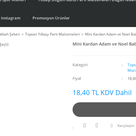
Instagram
Promosyon Ürünler
Nikah Şekeri
Toptan Yılbaşı Parti Malzemeleri
Mini Kardan Adam ve Noel Ba
Mini Kardan Adam ve Noel Bab
Kategori
Topt
Müzi
Fiyat
18,4
18,40 TL KDV Dahil
Karşılaştır