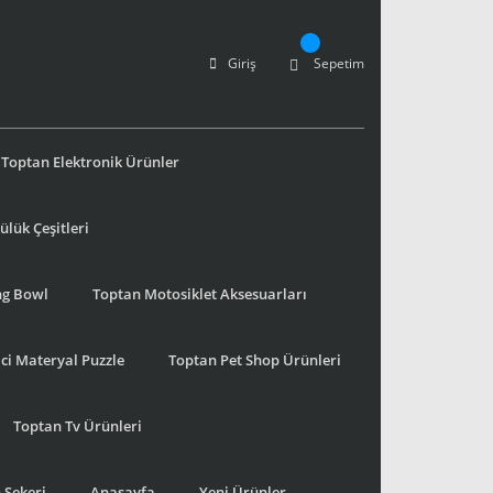
Giriş
Sepetim
Toptan Elektronik Ürünler
lük Çeşitleri
ng Bowl
Toptan Motosiklet Aksesuarları
ci Materyal Puzzle
Toptan Pet Shop Ürünleri
Toptan Tv Ürünleri
 Şekeri
Anasayfa
Yeni Ürünler