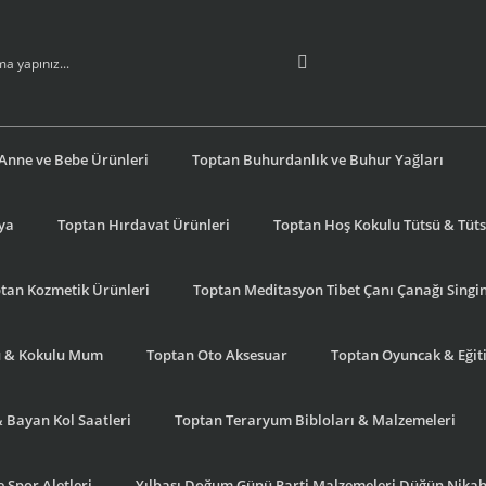
Anne ve Bebe Ürünleri
Toptan Buhurdanlık ve Buhur Yağları
şya
Toptan Hırdavat Ürünleri
Toptan Hoş Kokulu Tütsü & Tütsü
tan Kozmetik Ürünleri
Toptan Meditasyon Tibet Çanı Çanağı Singi
u & Kokulu Mum
Toptan Oto Aksesuar
Toptan Oyuncak & Eğiti
& Bayan Kol Saatleri
Toptan Teraryum Bibloları & Malzemeleri
 Spor Aletleri
Yılbaşı Doğum Günü Parti Malzemeleri Düğün Nikah