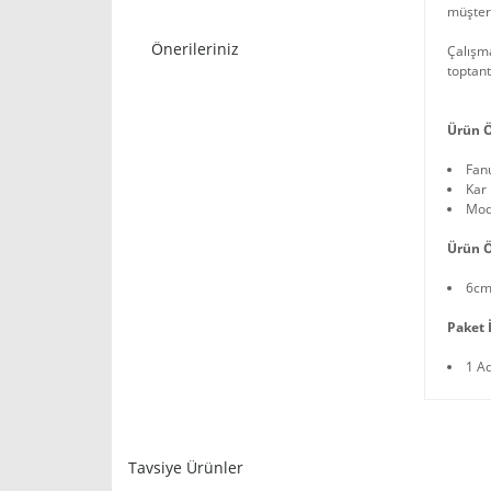
müşteri
Önerileriniz
Çalışma
toptant
Ürün Ö
Fan
Kar 
Mode
Ürün Ö
6cm
Paket İ
1 A
Tavsiye Ürünler