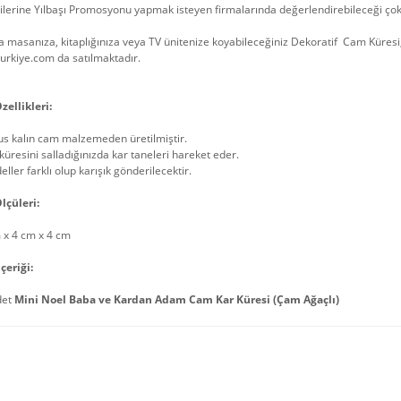
lerine Yılbaşı Promosyonu yapmak isteyen firmalarında değerlendirebileceği çok 
 masanıza, kitaplığınıza veya TV ünitenize koyabileceğiniz Dekoratif Cam Küresi,
urkiye.com da satılmaktadır.
zellikleri:
us kalın cam malzemeden üretilmiştir.
küresini salladığınızda kar taneleri hareket eder.
ller farklı olup karışık gönderilecektir.
lçüleri:
 x 4 cm x 4 cm
çeriği:
det
Mini
Noel Baba ve Kardan Adam Cam Kar Küresi (Çam Ağaçlı)