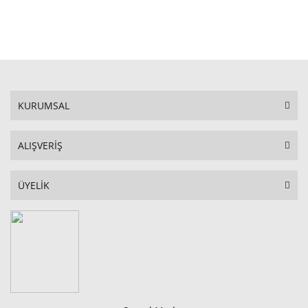
STOKTA YOK
KURUMSAL
ALIŞVERİŞ
ÜYELİK