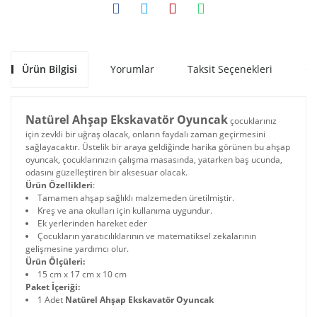
Ürün Bilgisi
Yorumlar
Taksit Seçenekleri
Ön
Natürel Ahşap Ekskavatör Oyuncak
çocuklarınız
için zevkli bir uğraş olacak, onların faydalı zaman geçirmesini
sağlayacaktır. Üstelik bir araya geldiğinde harika görünen bu ahşap
oyuncak, çocuklarınızın çalışma masasında, yatarken baş ucunda,
odasını güzelleştiren bir aksesuar olacak.
Ürün Özellikleri
:
Tamamen ahşap sağlıklı malzemeden üretilmiştir.
Kreş ve ana okulları için kullanıma uygundur.
Ek yerlerinden hareket eder
Çocukların yaratıcılıklarının ve matematiksel zekalarının
gelişmesine yardımcı olur.
Ürün Ölçüleri:
15 cm x 17 cm x 10 cm
Paket İçeriği:
1 Adet
Natürel Ahşap Ekskavatör Oyuncak