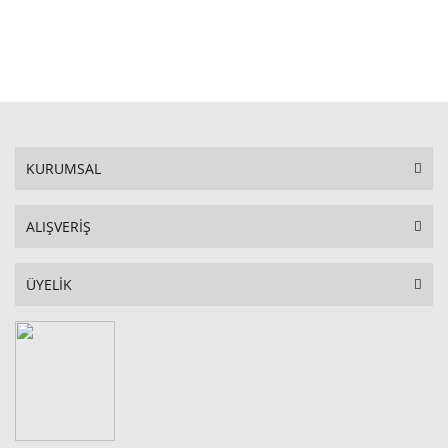
STOKTA YOK
KURUMSAL
ALIŞVERİŞ
ÜYELİK