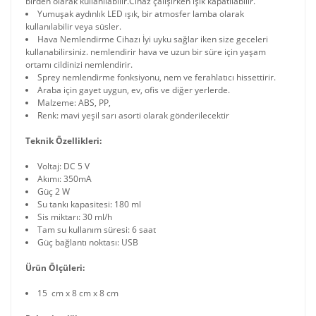
birden olarak kullanılabilir.Cihaz çalışırken ışık kapatılabilir.
Yumuşak aydınlık LED ışık, bir atmosfer lamba olarak
kullanılabilir veya süsler.
Hava Nemlendirme Cihazı İyi uyku sağlar iken size geceleri
kullanabilirsiniz. nemlendirir hava ve uzun bir süre için yaşam
ortamı cildinizi nemlendirir.
Sprey nemlendirme fonksiyonu, nem ve ferahlatıcı hissettirir.
Araba için gayet uygun, ev, ofis ve diğer yerlerde.
Malzeme: ABS, PP,
Renk: mavi yeşil sarı asorti olarak gönderilecektir
Teknik Özellikleri:
Voltaj: DC 5 V
Akımı: 350mA
Güç 2 W
Su tankı kapasitesi: 180 ml
Sis miktarı: 30 ml/h
Tam su kullanım süresi: 6 saat
Güç bağlantı noktası: USB
Ürün Ölçüleri:
15 cm x 8 cm x 8 cm