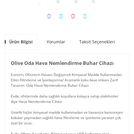
Ürün Bilgisi
Yorumlar
Taksit Seçenekleri
Ön
Olive Oda Hava Nemlendirme Buhar Cihazı
Evinizin, Ofisinizin Havası Değişecek Kimyasal Madde Kullanmadan
Etkin Filtreleme ve İyonlaştırma! Aromatik koku ilave imkanı Zarif
Tasarım Oda Hava Nemlendirme Buhar Cihazı
Evde, ofislerinde daha sağlıklı koşullara kolayca sahip olabilsinler
diye Hava Nemlendirme Cihazı
Üstelik hiçbir kimyasal madde kullanmadan ve havanıza kansorejen
kokular yaymadan sağlıklı hava filtreleme ve iyonlama yaratan çok
özel bir ürün.
Evde, Ofiste, Seyahatte, Bilgisayar veya USB bağlantısı olan