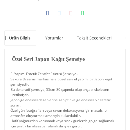
Ürün Bilgisi
Yorumlar
Taksit Seçenekleri
Ön
Özel Seri Japon Kağıt Şemsiye
El Yapımı Estetik Zerafet Esintisi Şemsiye..
Sakura Dreams markasına ait özel seri el yapımı bir Japon kağıt
şemsiyedir.
Bu dekoratif şemsiye, 55cm-80 çapında olup ahşap iskeletten
üretilmiştir.
Japon geleneksel desenlerine sahiptir ve geleneksel bir estetik
sunar.
Özel gün fotoğrafları veya tavan dekorasyonu için masalsı bir
atmosfer oluşturmak amacıyla kullanılabilir.
Hafif yağmurdan korunmak veya sıcak günlerde gölge sağlamak
için pratik bir aksesuar olarak da işlev görür.