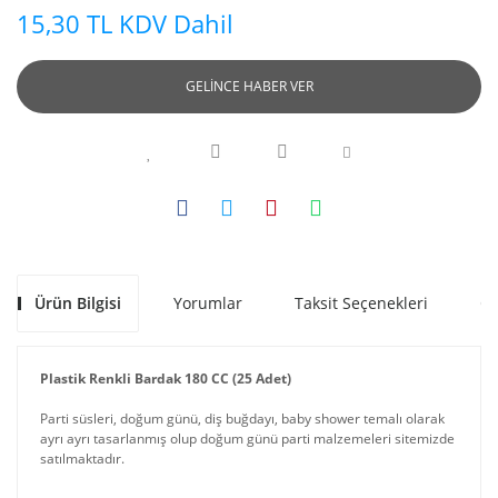
15,30 TL KDV Dahil
GELİNCE HABER VER
Ürün Bilgisi
Yorumlar
Taksit Seçenekleri
Ön
Plastik Renkli Bardak 180 CC (25 Adet)
Parti süsleri, doğum günü, diş buğdayı, baby shower temalı olarak
ayrı ayrı tasarlanmış olup doğum günü parti malzemeleri sitemizde
satılmaktadır.