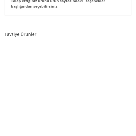
Talep ettiğiniz ürünü ürün sayfasındaki ''seçenekler''
başlığından seçebilirsiniz
Tavsiye Ürünler