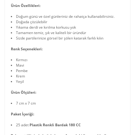
Ürün Özellikleri:
Doğum günü ve özel günleriniz de rahatça kullanabilirsiniz.
Doğada çözülebilir
Yıkama derdi ve kırılma korkusu yok
Tamamen temiz, şık ve kaliteli bir üründür
Sizde partilerinize görsel bir şölen katarak farklı kılın
Renk Seçenekleri:
Kırmızı
Mavi
Pembe
Krem
Yeşil
Ürün Ölçüleri:
7 cm x 7 cm
Paket İçeriği:
25 adet
Plastik Renkli Bardak 180 CC