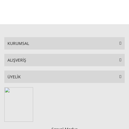
STOKTA YOK
KURUMSAL
ALIŞVERİŞ
ÜYELİK