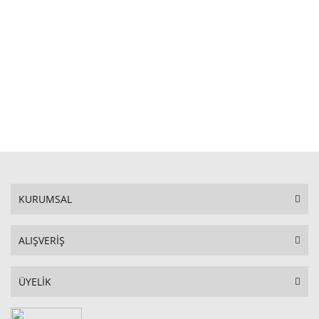
STOKTA YOK
KURUMSAL
ALIŞVERİŞ
ÜYELİK