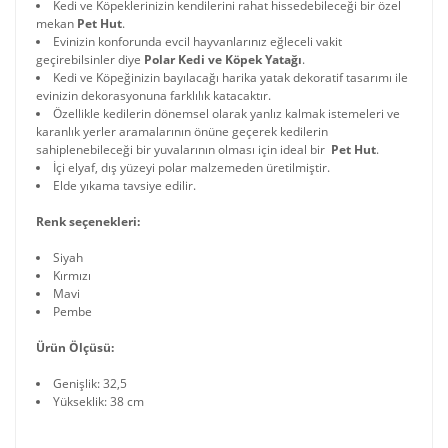
Kedi ve Köpeklerinizin kendilerini rahat hissedebileceği bir özel
mekan
Pet Hut
.
Evinizin konforunda evcil hayvanlarınız eğleceli vakit
geçirebilsinler diye
Polar Kedi ve Köpek Yatağı
.
Kedi ve Köpeğinizin bayılacağı harika yatak dekoratif tasarımı ile
evinizin dekorasyonuna farklılık katacaktır.
Özellikle kedilerin dönemsel olarak yanlız kalmak istemeleri ve
karanlık yerler aramalarının önüne geçerek kedilerin
sahiplenebileceği bir yuvalarının olması için ideal bir
Pet Hut
.
İçi elyaf, dış yüzeyi polar malzemeden üretilmiştir.
Elde yıkama tavsiye edilir.
Renk seçenekleri:
Siyah
Kırmızı
Mavi
Pembe
Ürün Ölçüsü:
Genişlik: 32,5
Yükseklik: 38 cm