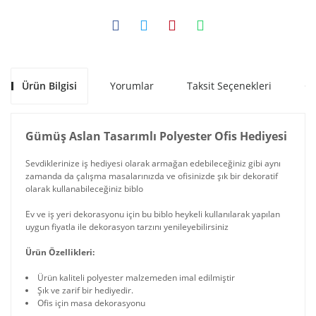
Ürün Bilgisi
Yorumlar
Taksit Seçenekleri
Ön
Gümüş Aslan Tasarımlı Polyester Ofis Hediyesi
Sevdiklerinize iş hediyesi olarak armağan edebileceğiniz gibi aynı
zamanda da çalışma masalarınızda ve ofisinizde şık bir dekoratif
olarak kullanabileceğiniz biblo
Ev ve iş yeri dekorasyonu için bu biblo heykeli kullanılarak yapılan
uygun fiyatla ile dekorasyon tarzını yenileyebilirsiniz
Ürün Özellikleri:
Ürün kaliteli polyester malzemeden imal edilmiştir
Şık ve zarif bir hediyedir.
Ofis için masa dekorasyonu