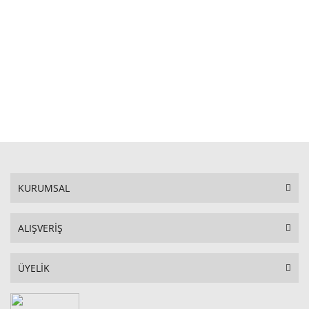
STOKTA YOK
KURUMSAL
ALIŞVERİŞ
ÜYELİK