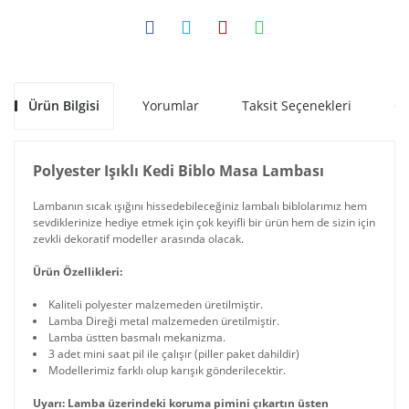
Ürün Bilgisi
Yorumlar
Taksit Seçenekleri
Ön
Polyester Işıklı Kedi Biblo Masa Lambası
Lambanın sıcak ışığını hissedebileceğiniz lambalı biblolarımız hem
sevdiklerinize hediye etmek için çok keyifli bir ürün hem de sizin için
zevkli dekoratif modeller arasında olacak.
Ürün Özellikleri:
Kaliteli polyester malzemeden üretilmiştir.
Lamba Direği metal malzemeden üretilmiştir.
Lamba üstten basmalı mekanizma.
3 adet mini saat pil ile çalışır (piller paket dahildir)
Modellerimiz farklı olup karışık gönderilecektir.
Uyarı: Lamba üzerindeki koruma pimini çıkartın üsten