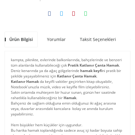
Ürün Bilgisi
Yorumlar
Taksit Seçenekleri
Ön
kampta, piknikte, evlerinde balkonlarında, bahçelerinde ve benzeri
tüm alanlarda kullanabileceği çok
Pratik Katlanır Çanta Hamak
.
Deniz kenarında ya da ağaç gölgelerinde
hamak keyfi
ni pratik bir
şekilde yaşayabilmeniz için
Katlanır Çanta Hamak
.
Katlanır Hamak
da keyifli vakitler geçirirken kitap okuyabilir,
Notebook'unuzla müzik, video ve keyifle film izleyebilirsiniz.
Sakin ortamda muhteşem bir huzur sunan, günün her saatinde
rahatlıkla kullanabileceğiniz bir
Hamak
.
Bahçeniz de sağlam olduğuna emin olduğunuz iki ağaç arasına
veya, duvarlar arasındaki kancalara kolay ve anında kurulum
yapabilirsiniz.
Hem büyükler hem küçükler için uygundur.
Bu harika hamak toplandığında sadece avuç içi kadar boyuta sahip