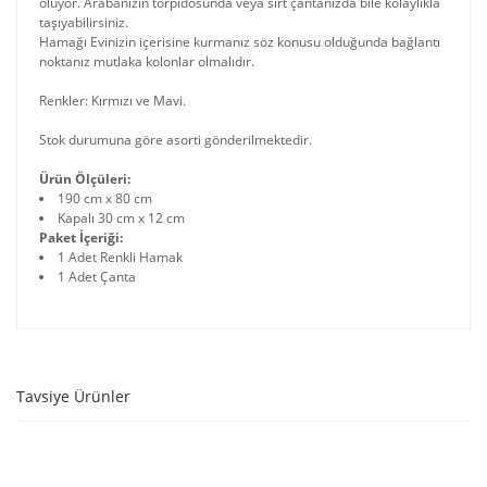
oluyor. Arabanızın torpidosunda veya sırt çantanızda bile kolaylıkla
taşıyabilirsiniz.
Hamağı Evinizin içerisine kurmanız söz konusu olduğunda bağlantı
noktanız mutlaka kolonlar olmalıdır.
Renkler: Kırmızı ve Mavi.
Stok durumuna göre asorti gönderilmektedir.
Ürün Ölçüleri:
190 cm x 80 cm
Kapalı 30 cm x 12 cm
Paket İçeriği:
1 Adet Renkli Hamak
1 Adet Çanta
Tavsiye Ürünler