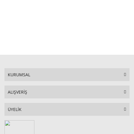
STOKTA YOK
KURUMSAL
ALIŞVERİŞ
ÜYELİK