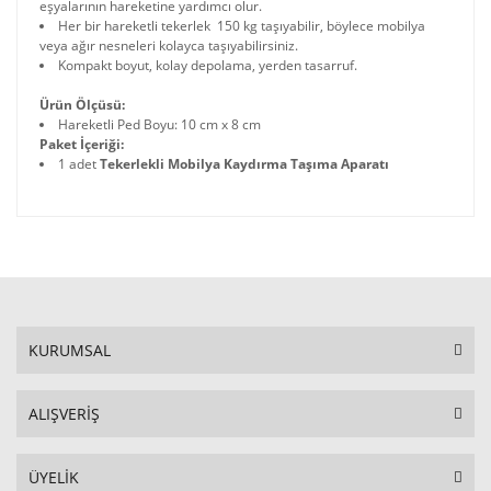
eşyalarının hareketine yardımcı olur.
Her bir hareketli tekerlek 150 kg taşıyabilir, böylece mobilya
veya ağır nesneleri kolayca taşıyabilirsiniz.
Kompakt boyut, kolay depolama, yerden tasarruf.
Ürün Ölçüsü:
Hareketli Ped Boyu: 10 cm x 8 cm
Paket İçeriği:
1 adet
Tekerlekli Mobilya Kaydırma Taşıma Aparatı
KURUMSAL
ALIŞVERİŞ
ÜYELİK