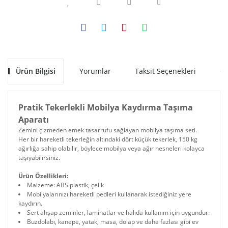
Ürün Bilgisi
Yorumlar
Taksit Seçenekleri
Ön
Pratik Tekerlekli Mobilya Kaydırma Taşıma
Aparatı
Zemini çizmeden emek tasarrufu sağlayan mobilya taşıma seti.
Her bir hareketli tekerleğin altındaki dört küçük tekerlek, 150 kg
ağırlığa sahip olabilir, böylece mobilya veya ağır nesneleri kolayca
taşıyabilirsiniz.
Ürün Özellikleri:
Malzeme: ABS plastik, çelik
Mobilyalarınızı hareketli pedleri kullanarak istediğiniz yere
kaydırın.
Sert ahşap zeminler, laminatlar ve halıda kullanım için uygundur.
Buzdolabı, kanepe, yatak, masa, dolap ve daha fazlası gibi ev