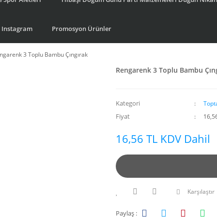
Instagram
Promosyon Ürünler
ngarenk 3 Toplu Bambu Çıngırak
Rengarenk 3 Toplu Bambu Çın
Kategori
Topt
Fiyat
16,5
16,56 TL KDV Dahil
Karşılaştır
Paylaş :