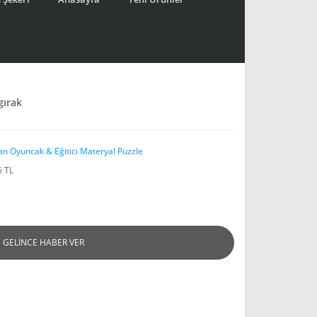
gırak
an Oyuncak & Eğitici Materyal Puzzle
6 TL
GELİNCE HABER VER