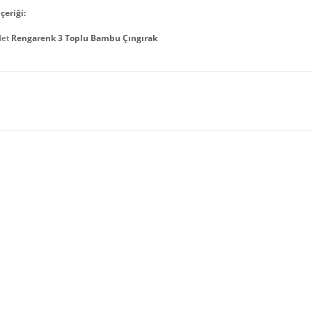
çeriği:
det
Rengarenk 3 Toplu Bambu Çıngırak