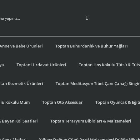
Anne ve Bebe Ürünleri
Toptan Buhurdanlık ve Buhur Yağları
şya
Toptan Hırdavat Ürünleri
Toptan Hoş Kokulu Tütsü & Tütsü
tan Kozmetik Ürünleri
Toptan Meditasyon Tibet Çanı Çanağı Singi
u & Kokulu Mum
Toptan Oto Aksesuar
Toptan Oyuncak & Eğiti
& Bayan Kol Saatleri
Toptan Teraryum Bibloları & Malzemeleri
 Spor Aletleri
Yılbaşı Doğum Günü Parti Malzemeleri Düğün Nikah