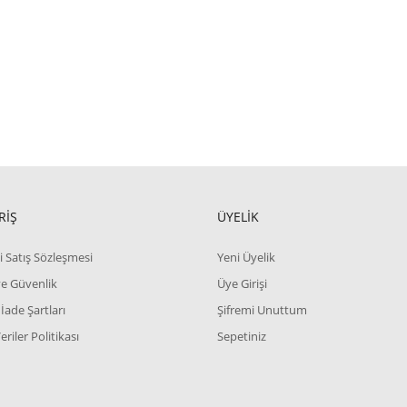
RİŞ
ÜYELİK
i Satış Sözleşmesi
Yeni Üyelik
 ve Güvenlik
Üye Girişi
 İade Şartları
Şifremi Unuttum
Veriler Politikası
Sepetiniz