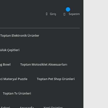
Giriş
Sepetim
Toptan Elektronik Ürünler
lük Çeşitleri
ng Bowl
Toptan Motosiklet Aksesuarları
ci Materyal Puzzle
Toptan Pet Shop Ürünleri
Toptan Tv Ürünleri
 Şekeri
Anasayfa
Yeni Ürünler