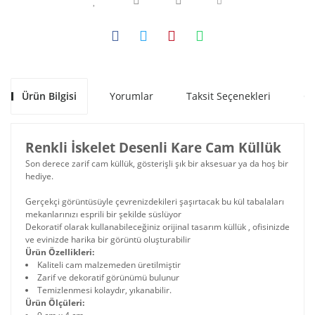
Ürün Bilgisi
Yorumlar
Taksit Seçenekleri
Ön
Renkli İskelet Desenli Kare Cam Küllük
Son derece zarif cam küllük, gösterişli şık bir aksesuar ya da hoş bir
hediye.
Gerçekçi görüntüsüyle çevrenizdekileri şaşırtacak bu kül tabalaları
mekanlarınızı esprili bir şekilde süslüyor
Dekoratif olarak kullanabileceğiniz orijinal tasarım küllük , ofisinizde
ve evinizde harika bir görüntü oluşturabilir
Ürün Özellikleri:
Kaliteli cam malzemeden üretilmiştir
Zarif ve dekoratif görünümü bulunur
Temizlenmesi kolaydır, yıkanabilir.
Ürün Ölçüleri: