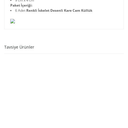
9 cm x 4 cm
Paket İçeriği:
6 Adet
Renkli İskelet Desenli Kare Cam Küllük
Tavsiye Ürünler