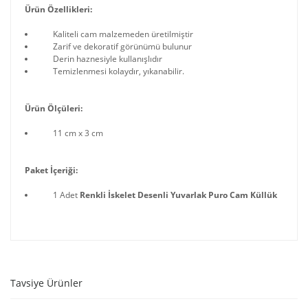
Ürün Özellikleri:
Kaliteli cam malzemeden üretilmiştir
Zarif ve dekoratif görünümü bulunur
Derin haznesiyle kullanışlıdır
Temizlenmesi kolaydır, yıkanabilir.
Ürün Ölçüleri:
11 cm x 3 cm
Paket İçeriği:
1 Adet
Renkli İskelet Desenli Yuvarlak Puro Cam Küllük
Tavsiye Ürünler