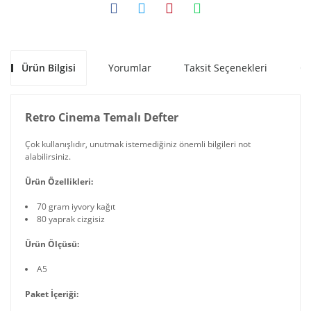
Ürün Bilgisi
Yorumlar
Taksit Seçenekleri
Ön
Retro Cinema Temalı Defter
Çok kullanışlıdır, unutmak istemediğiniz önemli bilgileri not
alabilirsiniz.
Ürün Özellikleri:
70 gram iyvory kağıt
80 yaprak cizgisiz
Ürün Ölçüsü:
A5
Paket İçeriği: